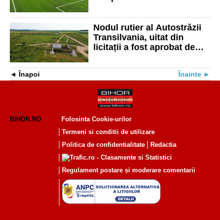
minifotbal Marius Balogh
Nodul rutier al Autostrăzii
Transilvania, uitat din
licitații a fost aprobat de
Guvern. Valoarea
proiectului: peste 100
Înapoi
Înainte
milioane lei
BIHON.RO
Folosinta Cookie-urilor
Termeni si conditii de utilizare
Politica de confidentialitate
Redactia
Regulament postare și moderare comentarii