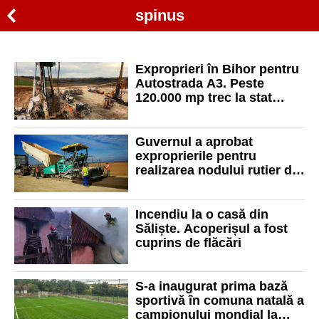
spinus
Exproprieri în Bihor pentru
Autostrada A3. Peste
120.000 mp trec la stat
pentru construirea nodului
rutier de la Spinuș
Guvernul a aprobat
exproprierile pentru
realizarea nodului rutier de
la Spinuș pe Autostrada
Transilvaniei
Incendiu la o casă din
Săliște. Acoperișul a fost
cuprins de flăcări
S-a inaugurat prima bază
sportivă în comuna natală a
campionului mondial la