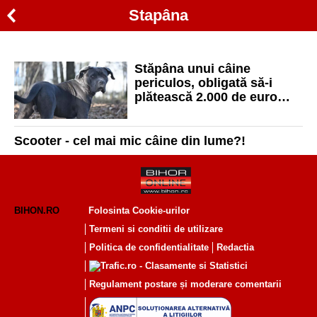
Stapâna
Stăpâna unui câine
periculos, obligată să-i
plătească 2.000 de euro
unui tânăr din Oradea,
mușcat de animal
Scooter - cel mai mic câine din lume?!
BIHON.RO
Folosinta Cookie-urilor
Termeni si conditii de utilizare
Politica de confidentialitate
Redactia
Regulament postare și moderare comentarii