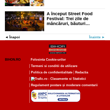
A început Street Food
Festival: Trei zile de
mâncăruri, băuturi
gustoase și concerte în
Cetate
Înapoi
Înainte
BIHON.RO
Folosinta Cookie-urilor
Termeni si conditii de utilizare
Politica de confidentialitate
Redactia
Regulament postare și moderare comentarii