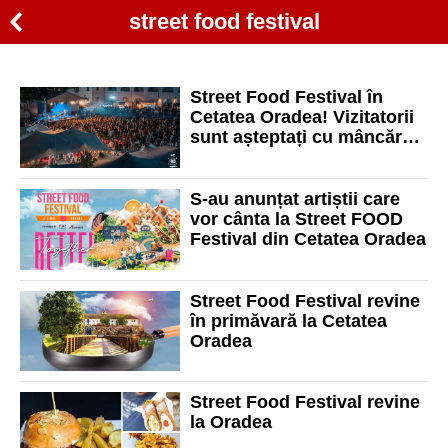
street food festival
Street Food Festival în
Cetatea Oradea! Vizitatorii
sunt așteptați cu mâncăruri
internaționale și muzică
live și distracție
S-au anunțat artiștii care
vor cânta la Street FOOD
Festival din Cetatea Oradea
Street Food Festival revine
în primăvară la Cetatea
Oradea
Street Food Festival revine
la Oradea