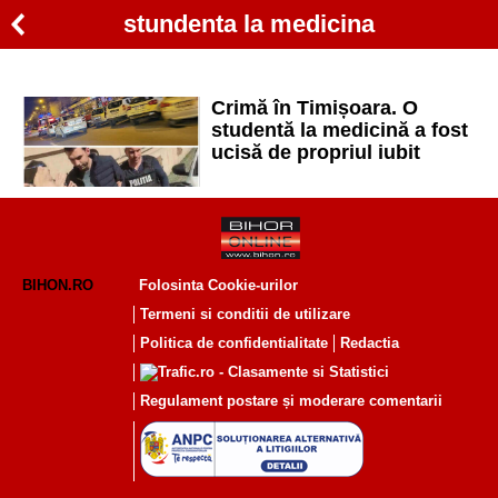
stundenta la medicina
Crimă în Timișoara. O
studentă la medicină a fost
ucisă de propriul iubit
BIHON.RO
Folosinta Cookie-urilor
Termeni si conditii de utilizare
Politica de confidentialitate
Redactia
Regulament postare și moderare comentarii