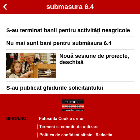
submasura 6.4
S-au terminat banii pentru activităţi neagricole
Nu mai sunt bani pentru submăsura 6.4
Nouă sesiune de proiecte,
deschisă
S-au publicat ghidurile solicitantului
BIHON.RO
Folosinta Cookie-urilor
Termeni si conditii de utilizare
Politica de confidentialitate
Redactia