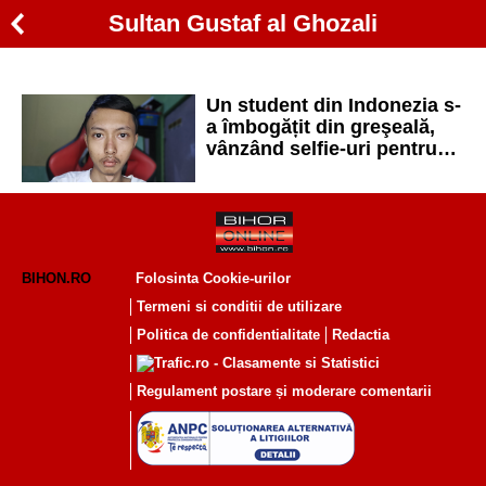
Sultan Gustaf al Ghozali
Un student din Indonezia s-
a îmbogățit din greşeală,
vânzând selfie-uri pentru
NFT
BIHON.RO
Folosinta Cookie-urilor
Termeni si conditii de utilizare
Politica de confidentialitate
Redactia
Regulament postare și moderare comentarii