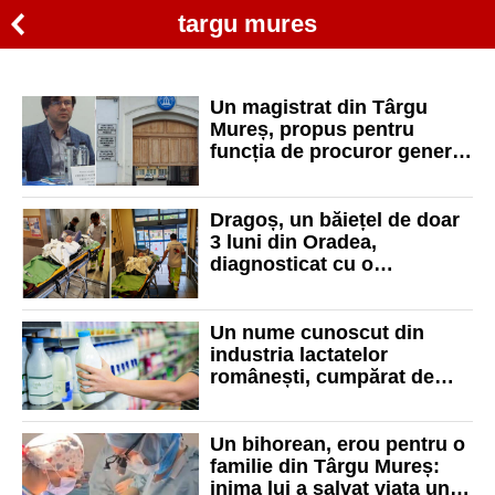
targu mures
Un magistrat din Târgu
Mureș, propus pentru
funcția de procuror general
adjunct la Parchetul Curții
de Apel Oradea
Dragoș, un băiețel de doar
3 luni din Oradea,
diagnosticat cu o
malformație de inimă,
operat de urgență în Târgu
Mureș
Un nume cunoscut din
industria lactatelor
românești, cumpărat de
unguri
Un bihorean, erou pentru o
familie din Târgu Mureș:
inima lui a salvat viața unui