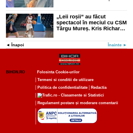
bărbat
„Leii roșii” au făcut
spectacol în meciul cu CSM
Târgu Mureș. Kris Richard
a avut din nou o prestație
de excepție
Înapoi
Înainte
BIHON.RO
Folosinta Cookie-urilor
Termeni si conditii de utilizare
Politica de confidentialitate
Redactia
Regulament postare și moderare comentarii