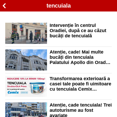
tencuiala
Intervenție în centrul
Oradiei, după ce au căzut
bucăți de tencuială
Atenție, cade! Mai multe
bucăți din tencuiala
Palatului Apollo din Oradea
au căzut pe strada
Republicii din Oradea
Transformarea exterioară a
casei tale poate fi uimitoare
cu tencuiala Cemix
StrukturOLA Primo K 1,5!
Reducere 10% la minim 100
mp, la Malinco!
Atenție, cade tencuiala! Trei
autoturisme au fost
avariate