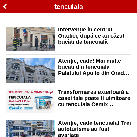
tencuiala
Intervenție în centrul
Oradiei, după ce au căzut
bucăți de tencuială
Atenție, cade! Mai multe
bucăți din tencuiala
Palatului Apollo din Oradea
au căzut pe strada
Republicii din Oradea
Transformarea exterioară a
casei tale poate fi uimitoare
cu tencuiala Cemix
StrukturOLA Primo K 1,5!
Reducere 10% la minim 100
mp, la Malinco!
Atenție, cade tencuiala! Trei
autoturisme au fost
avariate