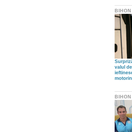
BIHON
Surpriz
valul de
ieftine
motori
BIHON