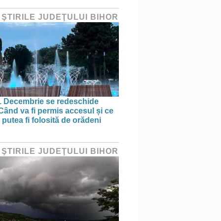
 ŞTIRILE JUDEŢULUI BIHOR
1 Decembrie se redeschide
 Când va fi permis accesul și ce
putea fi folosită de orădeni
 ŞTIRILE JUDEŢULUI BIHOR