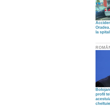
Acciden
Oradea.
la spital
ROMÂ
Bolojan
profil 
acestuia
cheltuie