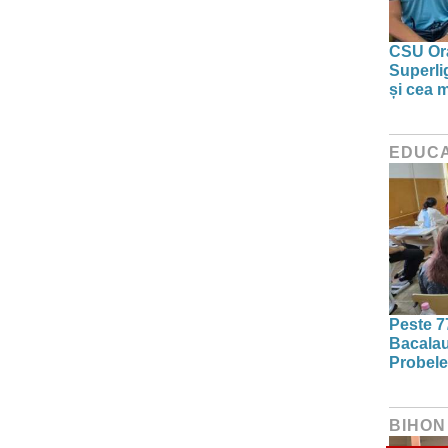
CSU Ora
Superlig
și cea 
EDUCA
Peste 7
Bacalau
Probele
BIHON