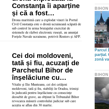
Constanța îi aparține
BIHON
și că a fost
perturbată de
Drona maritimă care a explodat vineri în Portul
Civil Constanța este o dronă ucraineană scăpată de
sistemele de război
sub control în urma bruiajului exercitat de
sistemele de război electronic rusești, au anunțat
electronic rusești
Forțele Navale ucrainene, potrivit Reuters și AFP.
Parcul 
Cei doi moldoveni,
parțial.
zonă va 
tată și fiu, acuzați de
Parchetul Bihor de
BIHON
înșelăciune cu
cereale din Ucraina,
Vitalie și Ilie Munteanu, cei doi cetățeni
moldoveni, tată și fiu, stabiliți în Oradea, trimiși
au scăpat de
în judecată pentru înșelăciune cu consecințe
deosebit de grave, au obținut la Tribunalul Bihor
controlul judiciar
revocarea măsurii controlului judiciar sub care
aceștia se aflau din 30 martie.