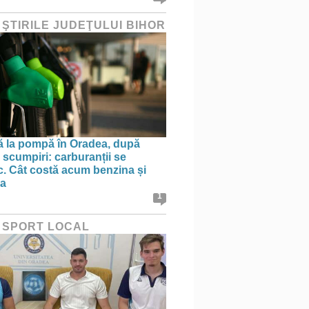
 ŞTIRILE JUDEŢULUI BIHOR
ă la pompă în Oradea, după
 scumpiri: carburanții se
sc. Cât costă acum benzina și
na
1
 SPORT LOCAL