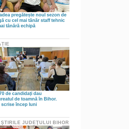
dea pregătește noul sezon de
ă cu cel mai tânăr staff tehnic
mai tânără echipă
ȚIE
70 de candidați dau
reatul de toamnă în Bihor.
 scrise încep luni
 ŞTIRILE JUDEŢULUI BIHOR