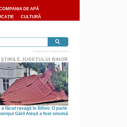
COMPANIA DE APĂ
UCAȚIE
CULTURĂ
powered by
Surfing Waves
 ŞTIRILE JUDEŢULUI BIHOR
a făcut ravagii în Bihor. O parte
perișul Gării Aleșd a fost smulsă