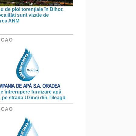
 de ploi torențiale în Bihor.
calități sunt vizate de
area ANM
 CAO
e întrerupere furnizare apă
ă pe strada Uzinei din Tileagd
 CAO