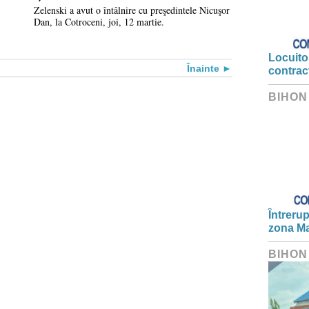
construi în comun
Zelenski a avut o întâlnire cu preşedintele Nicuşor
Dan, la Cotroceni, joi, 12 martie.
drone, în țara
noastră
Locuitor
Înainte
contrac
BIHON
Întrerup
zona Ma
BIHON