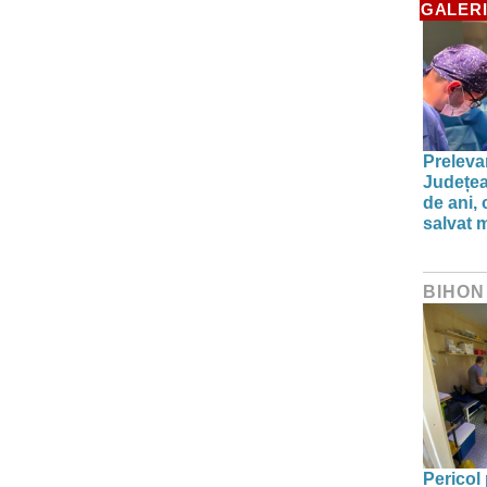
GALERI
Preleva
Județea
de ani,
salvat m
BIHON
Pericol 