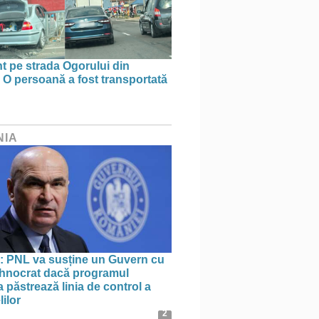
t pe strada Ogorului din
 O persoană a fost transportată
NIA
: PNL va susține un Guvern cu
tehnocrat dacă programul
 păstrează linia de control a
lilor
2