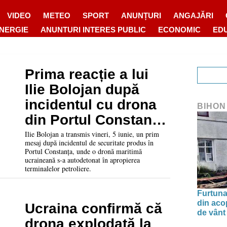
VIDEO
METEO
SPORT
ANUNȚURI
ANGAJĂRI
ENERGIE
ANUNTURI INTERES PUBLIC
ECONOMIC
ED
Prima reacție a lui
Ilie Bolojan după
incidentul cu drona
BIHON
din Portul Constanța:
„Am fost anunțați că
Ilie Bolojan a transmis vineri, 5 iunie, un prim
mesaj după incidentul de securitate produs în
va exploda”
Portul Constanța, unde o dronă maritimă
ucraineană s-a autodetonat în apropierea
terminalelor petroliere.
Furtuna 
din aco
Ucraina confirmă că
de vânt
drona explodată la