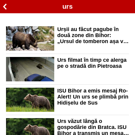
urs
Urșii au făcut pagube în
două zone din Bihor:
„Ursul de tomberon așa va
trăi toată viața, printre
oameni“
Urs filmat în timp ce alerga
pe o stradă din Pietroasa
ISU Bihor a emis mesaj Ro-
Alert! Un urs se plimbă prin
Hidișelu de Sus
Urs văzut lângă o
gospodărie din Bratca. ISU
Bihor a transmis un mesaj