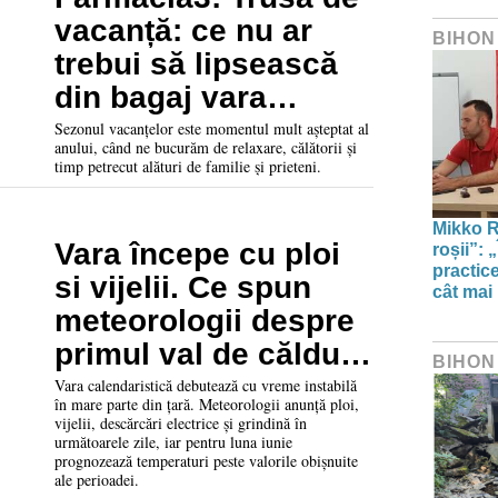
vacanță: ce nu ar
BIHON
trebui să lipsească
din bagaj vara
aceasta!
Sezonul vacanțelor este momentul mult așteptat al
anului, când ne bucurăm de relaxare, călătorii și
timp petrecut alături de familie și prieteni.
Mikko Ri
Vara începe cu ploi
roșii”: 
practic
si vijelii. Ce spun
cât mai
meteorologii despre
primul val de căldură
BIHON
din iunie
Vara calendaristică debutează cu vreme instabilă
în mare parte din țară. Meteorologii anunță ploi,
vijelii, descărcări electrice și grindină în
următoarele zile, iar pentru luna iunie
prognozează temperaturi peste valorile obișnuite
ale perioadei.