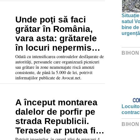
Situație
Unde poți să faci
satul V
grătar în România,
bine de 
urgență
vara asta: grătarele
în locuri nepermise
BIHON
aduc amenzi de până
Odată cu intensificarea controalelor desfășurate de
autorități, persoanele care organizează picnicuri
la 5.000 de lei
sau grătare în zone neamenajate riscă amenzi
consistente, de până la 5.000 de lei, potrivit
informațiilor publicate de Avocat.net.
A început montarea
Locuitor
dalelor de porfir pe
contrac
strada Republicii.
BIHON
Terasele ar putea fi
amplasate la loc
Potrivit imaginilor, în cursul zilei de miercuri 4