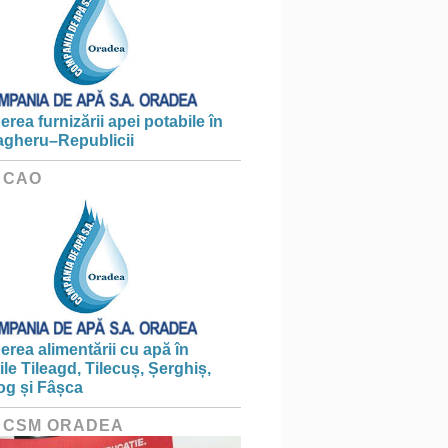
erea furnizării apei potabile în
gheru–Republicii
 CAO
erea alimentării cu apă în
țile Tileagd, Tilecuș, Șerghiș,
og și Fâșca
 CSM ORADEA