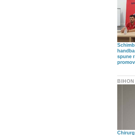
Schimba
handba
spune r
promova
BIHON
Chirurg