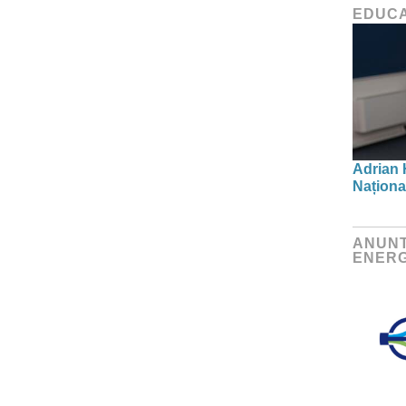
EDUCA
Adrian 
Național
ANUNT
ENERG