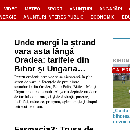
VIDEO
METEO
SPORT
ANUNȚURI
ANGAJĂRI
ENERGIE
ANUNTURI INTERES PUBLIC
ECONOMIC
ED
Unde mergi la ștrand
vara asta lângă
Oradea: tarifele din
BIHON
Bihor și Ungaria
GALERI
pentru sezonul
Pentru orădenii care vor să se răcorească în plin
sezon de vară, diferențele de preț dintre
estival 2026
ștrandurile din Oradea, Băile Felix, Băile 1 Mai și
Ungaria pot conta mult. Alegerea depinde nu doar
de tariful de intrare, ci și de distanță, parcare,
facilități, mâncare, program, aglomerație și timpul
petrecut pe drum.
„Căldur
bihorea
nevoie d
Farmacia3: Trusa de