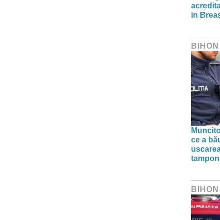
acredit
in Brea
BIHON
Muncito
ce a bă
uscarea
tampon
BIHON