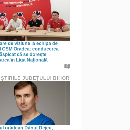
re de viziune la echipa de
l CSM Oradea: conducerea
ăspicat că se dorește
rea în Liga Națională
2
 ŞTIRILE JUDEŢULUI BIHOR
ul orădean Dănuț Dejeu,