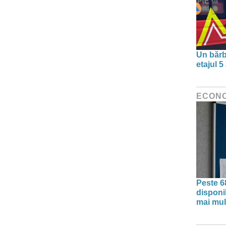
Un bărb
etajul 5
ECON
Peste 6
disponib
mai mul