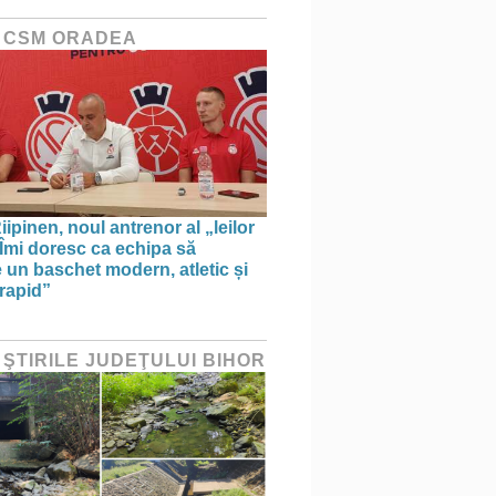
 CSM ORADEA
ipinen, noul antrenor al „leilor
„Îmi doresc ca echipa să
e un baschet modern, atletic și
 rapid”
 ŞTIRILE JUDEŢULUI BIHOR