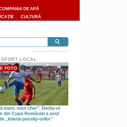
COMPANIA DE APĂ
UCAȚIE
CULTURĂ
powered by
Surfing Waves
 SPORT LOCAL
E FOTO
ă mare, mon cher”. Derby-ul
n din Cupa României a avut
e „loteria penalty-urilor”