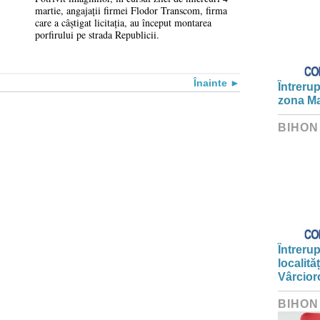
martie, angajații firmei Flodor Transcom, firma
vara aceasta
care a câștigat licitația, au început montarea
porfirului pe strada Republicii.
Înainte
Întrerup
zona Ma
BIHON
Întrerup
localită
Vârcior
BIHON