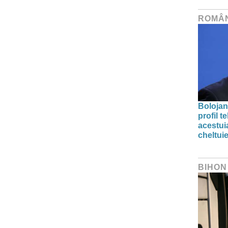
ROMÂ
Bolojan
profil 
acestuia
cheltuie
BIHON