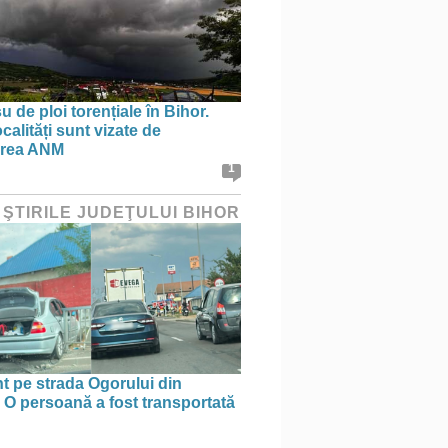
 de ploi torențiale în Bihor.
calități sunt vizate de
area ANM
1
 ŞTIRILE JUDEŢULUI BIHOR
t pe strada Ogorului din
 O persoană a fost transportată