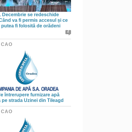
1 Decembrie se redeschide
 Când va fi permis accesul și ce
putea fi folosită de orădeni
2
 CAO
e întrerupere furnizare apă
ă pe strada Uzinei din Tileagd
 CAO