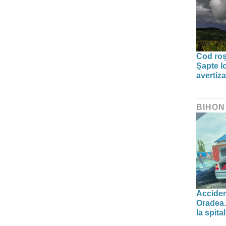
Cod roșu
Șapte lo
avertiz
BIHON
Acciden
Oradea.
la spital