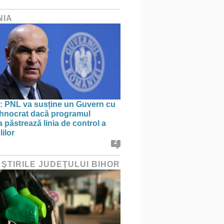
NIA
: PNL va susține un Guvern cu
tehnocrat dacă programul
 păstrează linia de control a
lilor
2
 ŞTIRILE JUDEŢULUI BIHOR