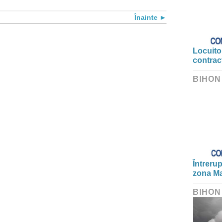
Înainte
Locuitor
contrac
BIHON
Întrerup
zona Ma
BIHON