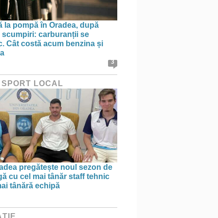
ă la pompă în Oradea, după
 scumpiri: carburanții se
sc. Cât costă acum benzina și
na
3
 SPORT LOCAL
dea pregătește noul sezon de
ă cu cel mai tânăr staff tehnic
mai tânără echipă
ȚIE