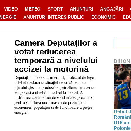
VIDEO
METEO
SPORT
ANUNȚURI
ANGAJĂRI
ENERGIE
ANUNTURI INTERES PUBLIC
ECONOMIC
ED
Camera Deputaților a
votat reducerea
temporară a nivelului
BIHON
accizei la motorină
Deputații au adoptat, miercuri, proiectul de lege
privind declararea situației de criză pe piața
țițeiului și/sau a produselor petroliere, reducerea
temporară a nivelului accizei la motorină,
instituirea contribuției de solidaritate, precum și
pentru stabilirea unor măsuri de protecție a
economiei, populației și de funcționare a pieței
Debut d
energiei.
Românie
U16 ani.
Polonie