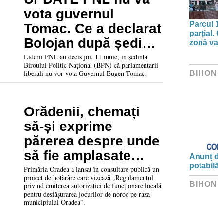
vota guvernul
Parcul 
Tomac. Ce a declarat
parțial.
Bolojan după ședința
zonă va 
Biroului Partidului
Liderii PNL au decis joi, 11 iunie, în ședința
Biroului Politic Național (BPN) că parlamentarii
Național
liberali nu vor vota Guvernul Eugen Tomac.
BIHON
Orădenii, chemați
să-și exprime
părerea despre unde
să fie amplasate
Anunț d
potabil
păcănelele în
Primăria Oradea a lansat în consultare publică un
proiect de hotărâre care vizează „Regulamentul
municipiu
BIHON
privind emiterea autorizației de funcționare locală
pentru desfășurarea jocurilor de noroc pe raza
municipiului Oradea”.