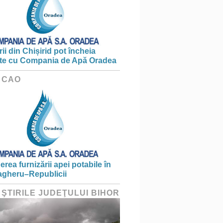
ii din Chișirid pot încheia
te cu Compania de Apă Oradea
 CAO
erea furnizării apei potabile în
gheru–Republicii
 ŞTIRILE JUDEŢULUI BIHOR