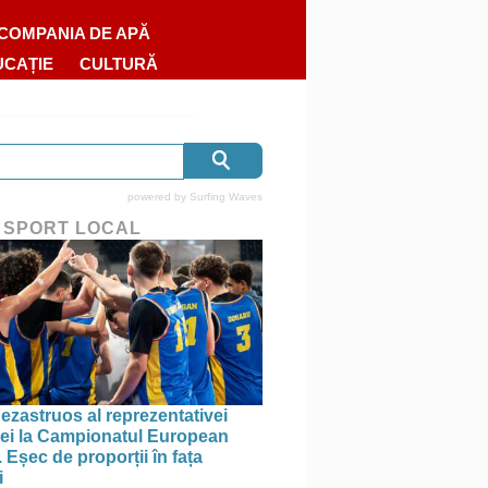
COMPANIA DE APĂ
UCAȚIE
CULTURĂ
powered by
Surfing Waves
 SPORT LOCAL
ezastruos al reprezentativei
i la Campionatul European
 Eșec de proporții în fața
i