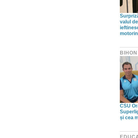
Surpriz
valul de
ieftine
motori
BIHON
CSU Ora
Superlig
și cea 
EDUCA