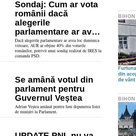
Sondaj: Cum ar vota
românii dacă
BIHON
alegerile
parlamentare ar avea
loc duminica viitoare
Dacă alegerile parlamentare ar avea loc duminica
viitoare, AUR ar obține 40% din voturile
românilor, potrivit unui sondaj realizat de IRES la
comanda PSD.
Furtuna 
din aco
Se amână votul din
de vânt
parlament pentru
Guvernul Veștea
BIHON
Adrian Veştea amânat pentru luni depunerea listei
de miniștri la Parlament.
UPDATE PNL nu va