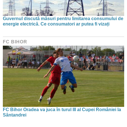
Guvernul discută măsuri pentru limitarea consumului de
energie electrică. Ce consumatori ar putea fi vizați
FC BIHOR
FC Bihor Oradea va juca în turul III al Cupei României la
Sântandrei