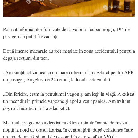
Potrivit informaţiilor furnizate de salvatori în cursul nopţii, 194 de
pasageri au putut fi evacuaţi.
Două imense macarale au fost instalate în zona accidentului pentru a
degaja secţiuni din tren.
„Am simţit coliziunea ca un mare cutremur”, a declarat pentru AFP
un pasager, Angelos, de 22 de ani, la locul accidentului.
„Din fericire, eram în penultimul vagon şi am ieşit în viaţă. A existat
un incendiu în primele vagoane şi apoi a venit panica. Am trăit un
coşmar. Încă tremur”, a adăugat el.
Mai multe vagoane au deraiat cu câteva minute înainte de miezul
nopţii la nord de oraşul Larisa, în centrul ţării, după coliziunea între
un tren de marfă şi unul de pasageri în care se aflau 350 de