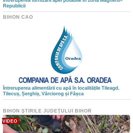
Întreruperea furnizării apei potabile în zona Magheru–
Republicii
BIHON CAO
Întreruperea alimentării cu apă în localitățile Tileagd,
Tilecuș, Șerghiș, Vârciorog și Fâșca
BIHON ŞTIRILE JUDEŢULUI BIHOR
VIDEO