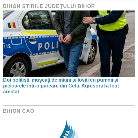
BIHON ŞTIRILE JUDEŢULUI BIHOR
Doi polițiști, mușcați de mâini și loviți cu pumnii și
picioarele într-o parcare din Cefa. Agresorul a fost
arestat
BIHON CAO