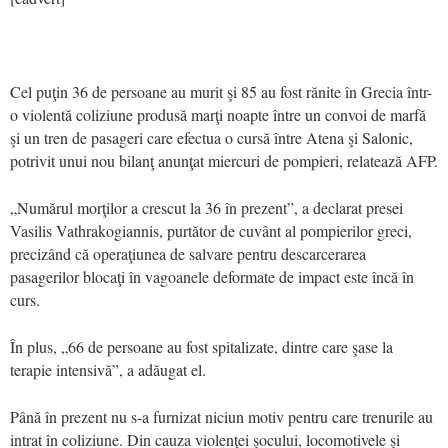
Cel puţin 36 de persoane au murit şi 85 au fost rănite în Grecia într-
o violentă coliziune produsă marţi noapte între un convoi de marfă
şi un tren de pasageri care efectua o cursă între Atena şi Salonic,
potrivit unui nou bilanţ anunţat miercuri de pompieri, relatează AFP.
„Numărul morţilor a crescut la 36 în prezent”, a declarat presei
Vasilis Vathrakogiannis, purtător de cuvânt al pompierilor greci,
precizând că operaţiunea de salvare pentru descarcerarea
pasagerilor blocaţi în vagoanele deformate de impact este încă în
curs.
În plus, „66 de persoane au fost spitalizate, dintre care şase la
terapie intensivă”, a adăugat el.
Până în prezent nu s-a furnizat niciun motiv pentru care trenurile au
intrat în coliziune. Din cauza violenţei şocului, locomotivele şi