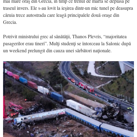
mai mare oraş din Grecia, în timp ce trenul de marfă se deplasa pe
traseul invers. Ele s-au lovit la ieşirea dintr-un mic tunel pe deasupra
căruia trece autostrada care leagă principalele două oraşe din
Grecia.
Potrivit ministrului grec al sănătăţii, Thanos Plevris, “majoritatea
pasagerilor erau tineri”. Mulţi studenţi se întorceau la Salonic după
un weekend prelungit din cauza unei sărbători naţionale.