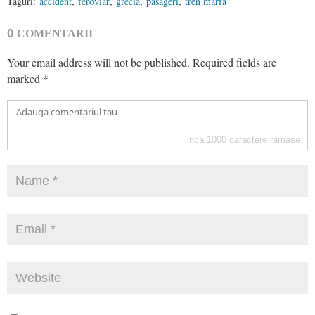
Taguri:
accident
,
feroviar
,
grecia
,
pasageri
,
tren marfa
0
COMENTARII
Your email address will not be published.
Required fields are
marked
*
inca
1000
caractere ramase