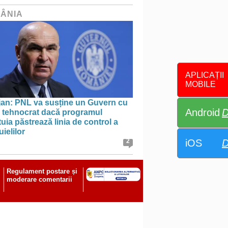
ÂNIA
APLICAȚII
MOBILE
jan: PNL va susține un Guvern cu
Android
D
l tehnocrat dacă programul
uia păstrează linia de control a
uielilor
iOS
D
2
Regulament postare și
moderare comentarii