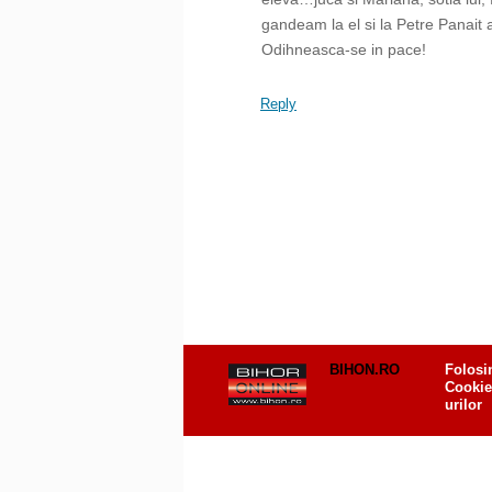
gandeam la el si la Petre Panait 
Odihneasca-se in pace!
Reply
BIHON.RO
Folosi
Cookie
urilor