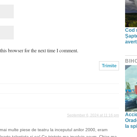
Cod r
Șapte
aver
his browser for the next time I comment.
BIH
Accid
September 6, 2024 at 11:16 pm
Orade
la spi
mai multe piese de teatru la inceputul anilor 2000, eram
foarte talentata si ea! Ce tristete ma invaluie acum. Chiar ma