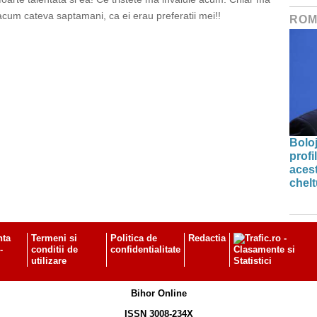
acum cateva saptamani, ca ei erau preferatii mei!!
ROM
Bolo
profi
acest
chelt
nta
Termeni si
Politica de
Redactia
-
conditii de
confidentialitate
utilizare
Bihor Online
ISSN 3008-234X