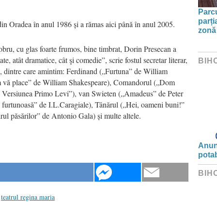
Parc
parți
 din Oradea în anul 1986 și a rămas aici până în anul 2005.
zonă 
obru, cu glas foarte frumos, bine timbrat, Dorin Presecan a
te, atât dramatice, cât şi comedie”, scrie fostul secretar literar,
BIH
, dintre care amintim: Ferdinand („Furtuna” de William
m vă place” de William Shakespeare), Comandorul („Dom
. Versiunea Primo Levi”), van Swieten („Amadeus” de Peter
 furtunoasă” de I.L.Caragiale), Tânărul („Hei, oameni buni!”
ul păsărilor” de Antonio Gala) și multe altele.
Anunț
potab
BIH
teatrul regina maria