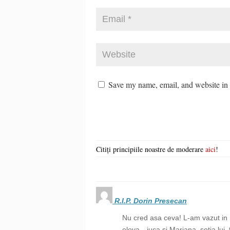
Save my name, email, and website in t
Citiți principiile noastre de moderare
aici
!
R.I.P. Dorin Presecan
Nu cred asa ceva! L-am vazut in 
eleva…juca si Mariana, sotia lui, 