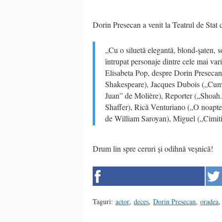
Dorin Presecan a venit la Teatrul de Stat
„Cu o siluetă elegantă, blond-şaten, s
întrupat personaje dintre cele mai varia
Elisabeta Pop, despre Dorin Presecan
Shakespeare), Jacques Dubois („Cu
Juan” de Molière), Reporter („Shoah
Shaffer), Rică Venturiano („O noapte
de William Saroyan), Miguel („Cimitir
Drum lin spre ceruri și odihnă veșnică!
Taguri:
actor
,
deces
,
Dorin Presecan
,
oradea
,