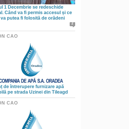
ul 1 Decembrie se redeschide
al. Când va fi permis accesul și ce
va putea fi folosită de orădeni
2
ON CAO
 de întrerupere furnizare apă
ilă pe strada Uzinei din Tileagd
ON CAO