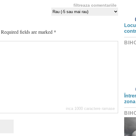
filtreaza comentariile
Locui
Required fields are marked
*
cont
BIH
Între
zona
inca
1000
caractere ramase
BIH