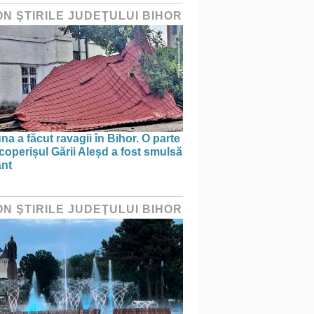
ON ŞTIRILE JUDEŢULUI BIHOR
na a făcut ravagii în Bihor. O parte
coperișul Gării Aleșd a fost smulsă
ânt
ON ŞTIRILE JUDEŢULUI BIHOR