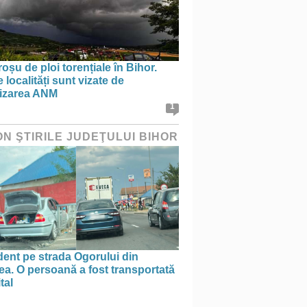
oșu de ploi torențiale în Bihor.
 localități sunt vizate de
tizarea ANM
1
ON ŞTIRILE JUDEŢULUI BIHOR
ent pe strada Ogorului din
a. O persoană a fost transportată
tal