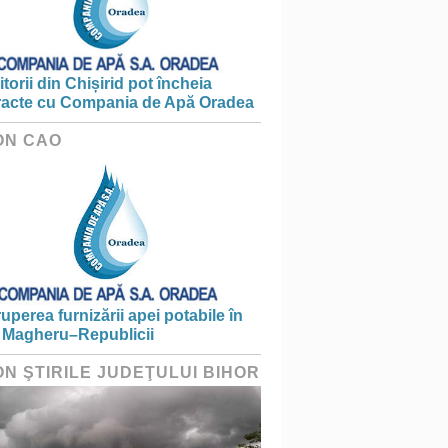
torii din Chișirid pot încheia
racte cu Compania de Apă Oradea
ON CAO
ruperea furnizării apei potabile în
 Magheru–Republicii
ON ŞTIRILE JUDEŢULUI BIHOR