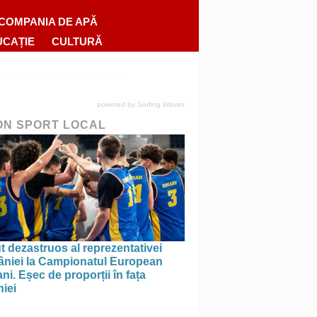
COMPANIA DE APĂ
UCAȚIE
CULTURĂ
powered by
Surfing Waves
ON SPORT LOCAL
 dezastruos al reprezentativei
niei la Campionatul European
ni. Eșec de proporții în fața
iei