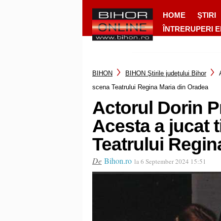
HOME
ŞTIRI
ÎNTRERUPERI 
BIHON
BIHON Ştirile judeţului Bihor
scena Teatrului Regina Maria din Oradea
Actorul Dorin P
Acesta a jucat 
Teatrului Regin
De
Bihon.ro
la 6 September 2024 15:51