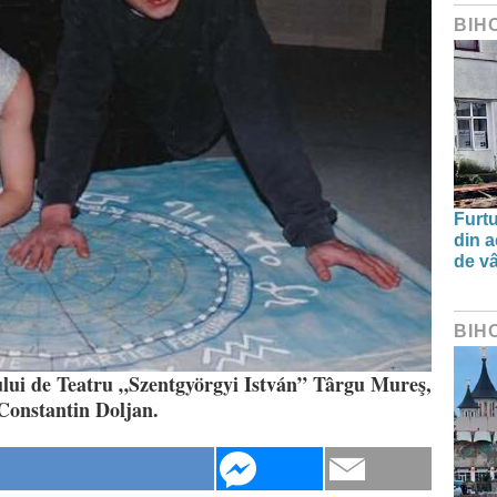
BIH
Furtu
din a
de v
BIH
utului de Teatru „Szentgyörgyi István” Târgu Mureş,
 Constantin Doljan.