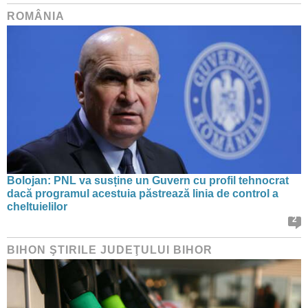
ROMÂNIA
Bolojan: PNL va susține un Guvern cu profil tehnocrat
dacă programul acestuia păstrează linia de control a
cheltuielilor
2
BIHON ŞTIRILE JUDEŢULUI BIHOR