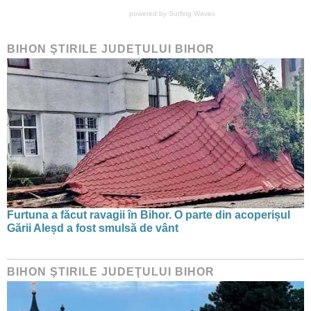
powered by
Surfing Waves
BIHON ŞTIRILE JUDEŢULUI BIHOR
Furtuna a făcut ravagii în Bihor. O parte din acoperișul
Gării Aleșd a fost smulsă de vânt
BIHON ŞTIRILE JUDEŢULUI BIHOR