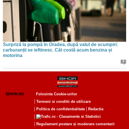
Surpriză la pompă în Oradea, după valul de scumpiri:
carburanții se ieftinesc. Cât costă acum benzina și
motorina
1
BIHON.RO
Folosinta Cookie-urilor
Termeni si conditii de utilizare
Politica de confidentialitate
Redactia
Regulament postare și moderare comentarii