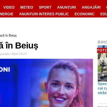
VIDEO
METEO
SPORT
ANUNȚURI
ANGAJĂRI
ENERGIE
ANUNTURI INTERES PUBLIC
ECONOMIC
ED
ază în Beiuș
BIH
ă în Beiuș
FOTO
eptember 2024 10:15
Spect
cai c
străz