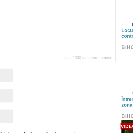
Locui
cont
BIH
inca
1000
caractere ramase
Între
zona
BIH
VIDE