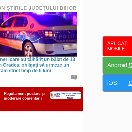
ON ŞTIRILE JUDEŢULUI BIHOR
APLICAȚII
MOBILE
ineri care au tâlhărit un băiat de 13
Android
D
în Oradea, obligați să urmeze un
am strict timp de 6 luni
1
iOS
D
Regulament postare și
moderare comentarii