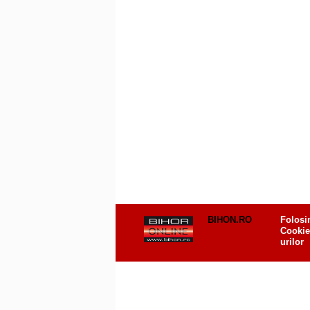
BIHON.RO
Folosi
Cookie
urilor