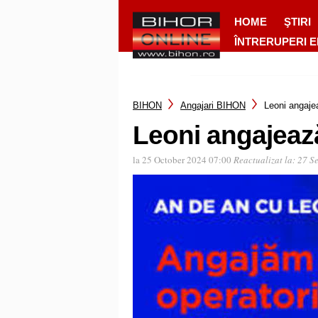
HOME
ŞTIRI
ÎNTRERUPERI 
BIHON
Angajari BIHON
Leoni angaje
Leoni angajeaz
la 25 October 2024 07:00
Reactualizat la:
27 S