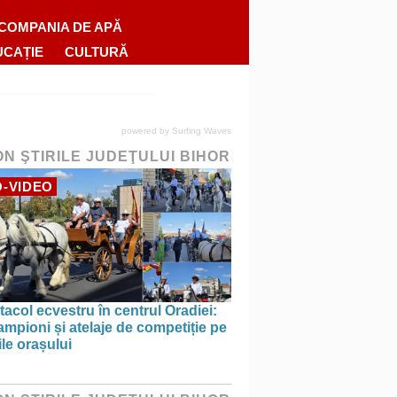
COMPANIA DE APĂ
UCAȚIE
CULTURĂ
powered by
Surfing Waves
ON ŞTIRILE JUDEŢULUI BIHOR
-VIDEO
acol ecvestru în centrul Oradiei:
ampioni și atelaje de competiție pe
ile orașului