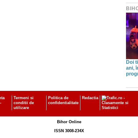
BIH
Doi t
ani, 
progr
nta
Termeni si
Politica de
Redactia
-
conditii de
confidentialitate
utilizare
Bihor Online
ISSN 3008-234X