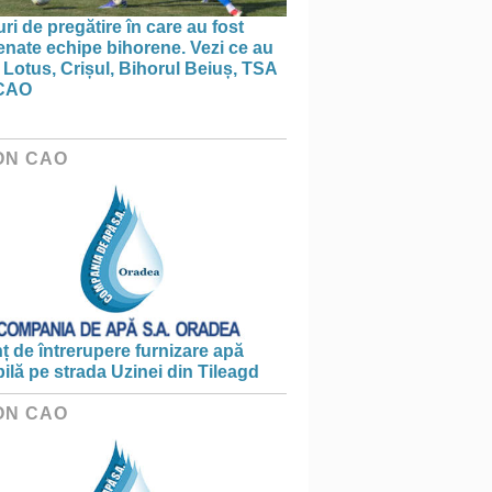
ri de pregătire în care au fost
nate echipe bihorene. Vezi ce au
 Lotus, Crișul, Bihorul Beiuș, TSA
CAO
ON CAO
 de întrerupere furnizare apă
ilă pe strada Uzinei din Tileagd
ON CAO