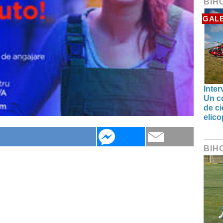
BIH
GALE
Inter
Un co
de ci
elic
BIH