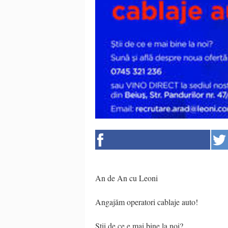
An de An cu Leoni
Angajăm operatori cablaje auto!
Știi de ce e mai bine la noi?