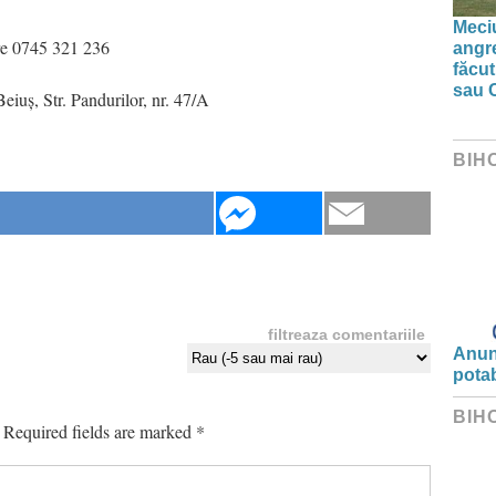
Meciu
are 0745 321 236
angre
făcut
sau 
uș, Str. Pandurilor, nr. 47/A
BIH
filtreaza comentariile
Anunț
potab
BIH
Required fields are marked
*