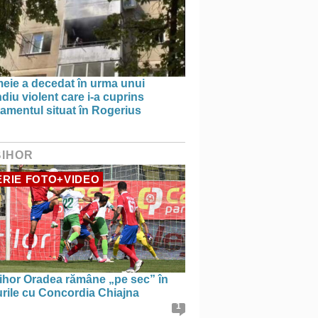
meie a decedat în urma unui
diu violent care i-a cuprins
amentul situat în Rogerius
BIHOR
RIE FOTO+VIDEO
ihor Oradea rămâne „pe sec” în
urile cu Concordia Chiajna
1