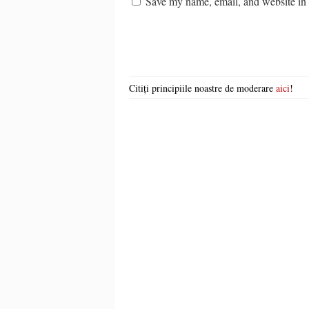
Save my name, email, and website in t
Citiți principiile noastre de moderare
aici
!