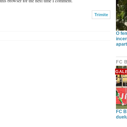
his browser for the next time I comment.
O fe
incen
apart
FC 
GALE
FC B
duel