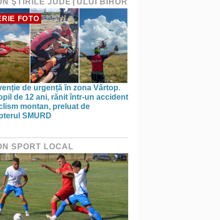
ON ŞTIRILE JUDEŢULUI BIHOR
RIE FOTO
venție de urgență în zona Vârtop.
pil de 12 ani, rănit într-un accident
clism montan, preluat de
opterul SMURD
ON SPORT LOCAL