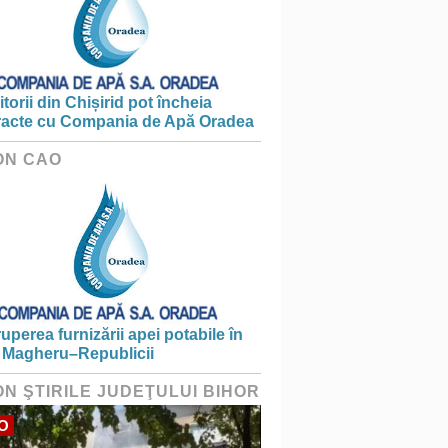
torii din Chișirid pot încheia
racte cu Compania de Apă Oradea
ON CAO
ruperea furnizării apei potabile în
 Magheru–Republicii
ON ŞTIRILE JUDEŢULUI BIHOR
O