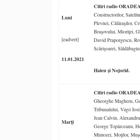
Citiri radio ORADE
Constructorilor, Satelit
Luni
Plevnei, Călăraşilor, C
Braşovului, Mioriţei, 
[eadvert]
David Praporgescu, Rov
Scărişoarei, Săldăbagi
11.01.2021
Haieu şi
Nojorid.
Citiri radio ORADE
Gheorghe Magheru, Geo
Tribunalului, Vágó Ios
Jean Calvin, Alexandru
Marţi
George Topârceanu, Hor
Mimozei, Moţilor, Muşca