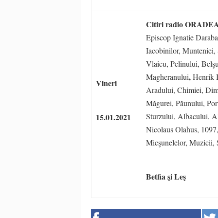
Citiri radio ORADE
Episcop Ignatie Daraba
Iacobinilor, Munteniei, 
Vlaicu, Pelinului, Belş
,
Magheranului
Henrik 
Vineri
Aradului, Chimiei, Dim
Măgurei, Păunului, Poru
Sturzului, Albacului, 
15.01.2021
Nicolaus Olahus, 1097,
Micşunelelor, Muzicii,
Betfia şi Leş