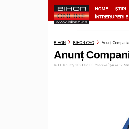
HOME
ŞTIRI
ÎNTRERUPERI 
BIHON
BIHON CAO
Anunț Compania
Anunț Compani
la 11 January 2021 06:00
Reactualizat la:
9 Ja