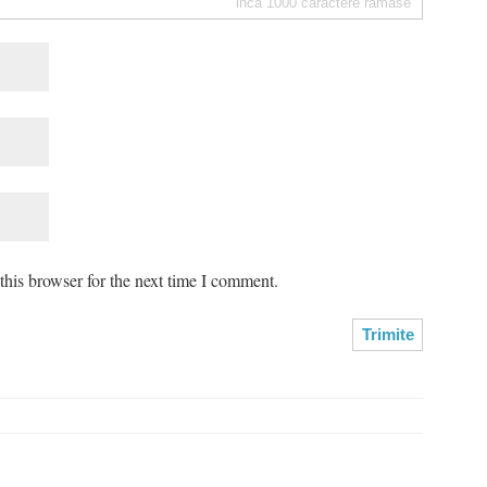
inca
1000
caractere ramase
his browser for the next time I comment.