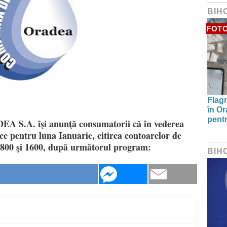
BIH
FOT
Flagr
în Or
pentr
.A. îşi anunţă consumatorii că în vederea
ce pentru luna Ianuarie, citirea contoarelor de
e 800 şi 1600, după următorul program:
BIH