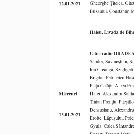
Gheorghe Ţiţeica, Olteţu
12.01.2021
Buzăului, Constantin M
Haieu,
Livada de Biho
Citiri radio ORADE
Sándor, Săvineştilor, 
Ion Creangă, Szigliget
Bogdan Petriceicu Hasd
Piaţa Cetăţii, Aleea E
Miercuri
Haret, Alexandru Sahia,
Traian Frenţiu, Piteşti
Densusianu, Alexandr
13.01.2021
Erofte, Lăpuşului, Poi
Gyula, Calea Sântandre
Enescu, Roman Mottl