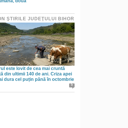
ămână, două”
ON ŞTIRILE JUDEŢULUI BIHOR
ul este lovit de cea mai cruntă
ă din ultimii 140 de ani. Criza apei
i dura cel puțin până în octombrie
5