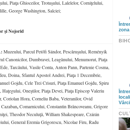
lui, Piaţa Ghioceilor, Trotuşului, Lalelelor, Corniţelului,
ille, George Washington, Salciei;
Între
zona
r şi Nojorid
BIH
A:
Muzeului, Parcul Petőfi Sándor, Pescăruşului, Reményik
Şirul Canonicilor, Dumbravei, Leagănului, Menumorut, Piaţa
i Ede, Tarcăului, Vasile Conta, Anton Pann, Partenie Cosma,
eu, Doina, Sfantul Apostol Andrei, Piaţa 1 Decembrie,
manuel Gojdu, Cele Trei Crisuri, Piaţa Emanuel Gojdu, Spiru
 Haţegului, Oneştilor, Piaţa Devei, Piaţa Episcop Valeriu
Între
local
lor, Coriolan Hora, Corneliu Baba, Veteranilor, Ovid
Vârc
,
u Cazaban
Comarnicului, Constantin Brâncoveanu, Grigore
eniţei, Theodor Neculuţă, William Shakespeare, Czárán
CUL
iului, General Eremia Grigorescu, Nicolae Firu, Radu