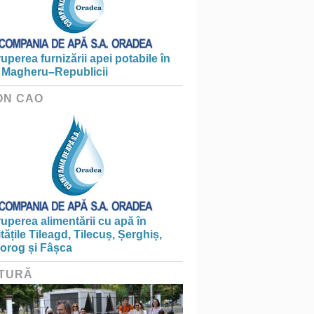
ruperea furnizării apei potabile în
 Magheru–Republicii
ON CAO
ruperea alimentării cu apă în
itățile Tileagd, Tilecuș, Șerghiș,
iorog și Fâșca
TURĂ