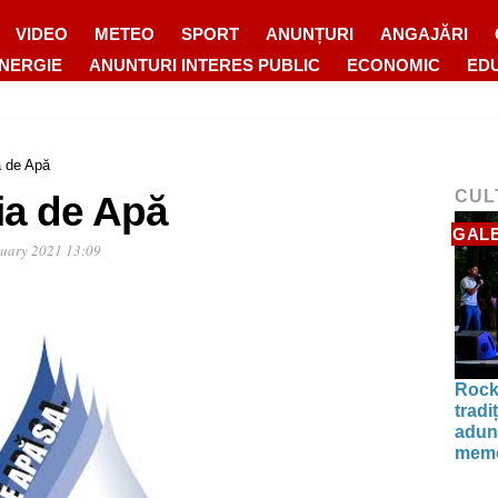
VIDEO
METEO
SPORT
ANUNȚURI
ANGAJĂRI
ENERGIE
ANUNTURI INTERES PUBLIC
ECONOMIC
ED
 de Apă
CUL
a de Apă
GALE
nuary 2021 13:09
Rock
tradi
aduna
memo