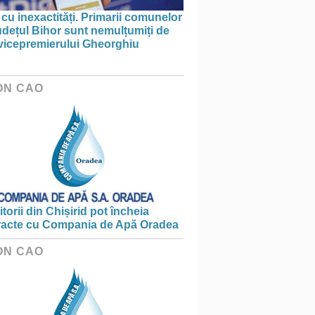
 cu inexactități. Primarii comunelor
udețul Bihor sunt nemulțumiți de
 vicepremierului Gheorghiu
ON CAO
torii din Chișirid pot încheia
racte cu Compania de Apă Oradea
ON CAO