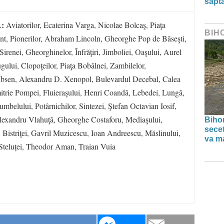
săpt
A:
Aviatorilor, Ecaterina Varga, Nicolae Bolcaş, Piaţa
BIH
nt, Pionerilor, Abraham Lincoln, Gheorghe Pop de Băseşti,
Sirenei, Gheorghinelor, Înfrăţiri, Jimboliei, Oaşului, Aurel
ugului, Clopoţeilor, Piaţa Bobâlnei, Zambilelor,
Ibsen, Alexandru D. Xenopol, Bulevardul Decebal, Calea
itrie Pompei, Fluieraşului, Henri Coandă, Lebedei, Lungă,
mbelului, Potârnichilor, Sintezei, Ştefan Octavian Iosif,
Alexandru Vlahuţă, Gheorghe Costaforu, Mediaşului,
Bihor
secet
 Bistriţei, Gavril Muzicescu, Ioan Andreescu, Măslinului,
va ma
 Steluței, Theodor Aman, Traian Vuia