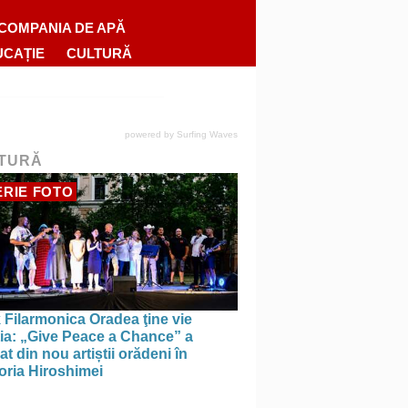
COMPANIA DE APĂ
UCAȚIE
CULTURĂ
powered by
Surfing Waves
TURĂ
RIE FOTO
 Filarmonica Oradea ţine vie
ția: „Give Peace a Chance” a
t din nou artiștii orădeni în
ria Hiroshimei