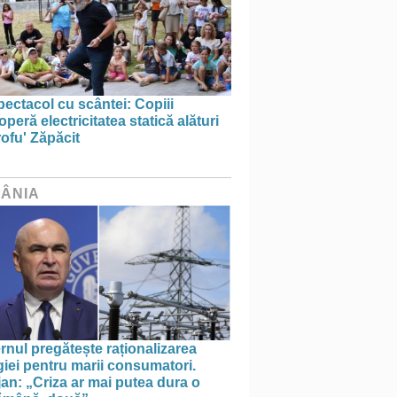
ectacol cu scântei: Copiii
peră electricitatea statică alături
ofu' Zăpăcit
ÂNIA
nul pregătește raționalizarea
iei pentru marii consumatori.
an: „Criza ar mai putea dura o