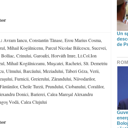
hor
Un sp
desco
A:
Avram Iancu, Constantin Tănase, Erou Marius Cosma,
de Pr
zul, Mihail Kogălnicenu, Parcul Nicolae Bălcescu, Sucevei,
 Bolliac, Crinului, Garoafei, Horváth Imre, Lt.Col.Ion
ROM
ul, Mihail Kogălniceanu, Muşcatei, Rachetei, Slt. Demetriu
cu, Ulmului, Barcăului, Meziadului, Táberi Géza, Verii,
raşului, Furnicii, Greierului, Zărandului, Năvodarilor,
Fântânilor, Cheile Turzii, Prundului, Ciobanului, Coralilor,
Alexandru Donici, Barierei, Calea Mareşal Alexandru
agoş Vodă, Calea Clujului
Guver
energ
hor
Boloj