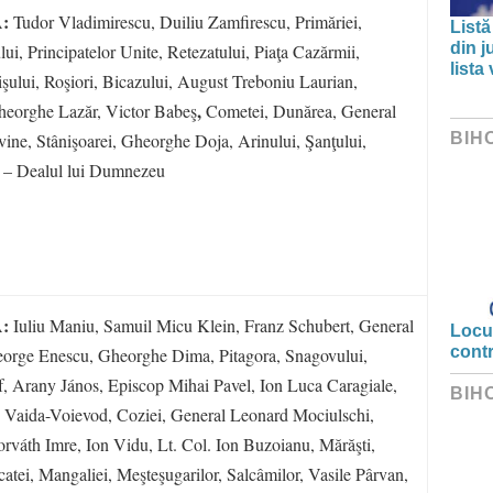
A:
Tudor Vladimirescu, Duiliu Zamfirescu, Primăriei,
Listă
din j
ului, Principatelor Unite, Retezatului, Piaţa Cazărmii,
lista
rişului, Roşiori, Bicazului, August Treboniu Laurian,
,
Gheorghe Lazăr, Victor Babeş
Cometei, Dunărea, General
ine, Stânişoarei, Gheorghe Doja, Arinului, Şanţului,
BIH
u – Dealul lui Dumnezeu
A:
Iuliu Maniu, Samuil Micu Klein, Franz Schubert, General
Locui
cont
rge Enescu, Gheorghe Dima, Pitagora, Snagovului,
if, Arany János, Episcop Mihai Pavel, Ion Luca Caragiale,
BIH
 Vaida-Voievod, Coziei, General Leonard Mociulschi,
váth Imre, Ion Vidu, Lt. Col. Ion Buzoianu, Mărăşti,
tei, Mangaliei, Meşteşugarilor, Salcâmilor, Vasile Pârvan,