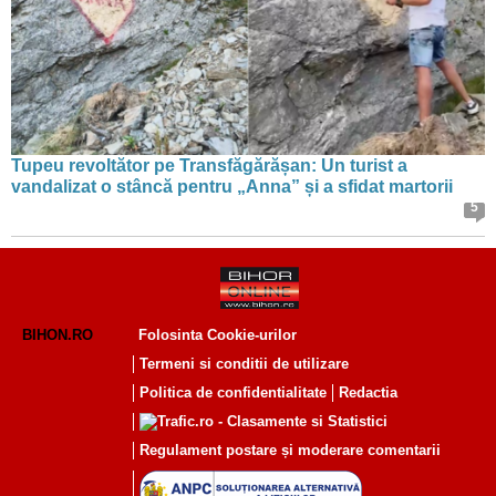
Tupeu revoltător pe Transfăgărășan: Un turist a
vandalizat o stâncă pentru „Anna” și a sfidat martorii
5
BIHON.RO
Folosinta Cookie-urilor
Termeni si conditii de utilizare
Politica de confidentialitate
Redactia
Regulament postare și moderare comentarii