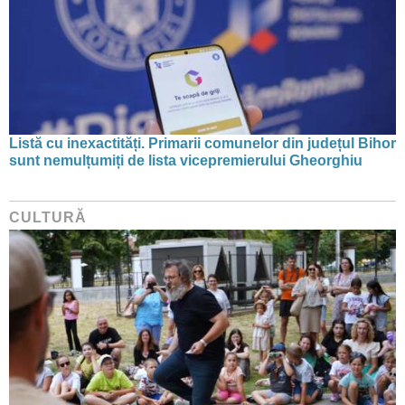
Listă cu inexactități. Primarii comunelor din județul Bihor
sunt nemulțumiți de lista vicepremierului Gheorghiu
CULTURĂ