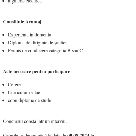
inginerie electrică
Constituie Avantaj
Experiența in domeniu
Diploma de diriginte de șantier
Permis de conducere categoria B sau C
Acte necesare pentru participare
Cerere
Curriculum vitae
copii diplome de studii
Concursul constă într-un interviu.
09.08.2024 la
Cererile se depun până la data de