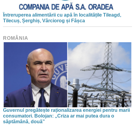
Întreruperea alimentării cu apă în localitățile Tileagd,
Tilecuș, Șerghiș, Vârciorog și Fâșca
ROMÂNIA
Guvernul pregătește raționalizarea energiei pentru marii
consumatori. Bolojan: „Criza ar mai putea dura o
săptămână, două”