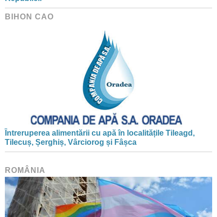
BIHON CAO
Întreruperea alimentării cu apă în localitățile Tileagd,
Tilecuș, Șerghiș, Vârciorog și Fâșca
ROMÂNIA