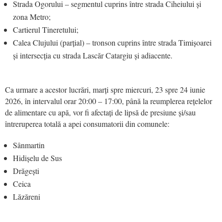
Strada Ogorului – segmentul cuprins între strada Ciheiului și
zona Metro;
Cartierul Tineretului;
Calea Clujului (parțial) – tronson cuprins între strada Timișoarei
și intersecția cu strada Lascăr Catargiu și adiacente.
Ca urmare a acestor lucrări, marți spre miercuri, 23 spre 24 iunie
2026, în intervalul orar 20:00 – 17:00, până la reumplerea rețelelor
de alimentare cu apă, vor fi afectați de lipsă de presiune și/sau
întreruperea totală a apei consumatorii din comunele:
Sânmartin
Hidișelu de Sus
Drăgești
Ceica
Lăzăreni