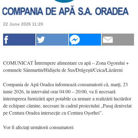
22 June 2026 11:20
COMUNICAT Întrerupere alimentare cu apă – Zona Ogorului +
comunele Sânmartin/Hidișelu de Sus/Drăgești/Ceica/Lăzăreni
Compania de Apă Oradea informează consumatorii că, marți, 23
iunie 2026, în intervalul orar 04:00 – 20:00, va fi necesară
întreruperea furnizării apei potabile ca urmare a realizării lucrărilor
de echipare cămine, necesare în cadrul proiectului „Pasaj denivelat
pe Centura Oradea intersecție cu Centura Oșorhei”.
Vor fi afectați următorii consumatori: