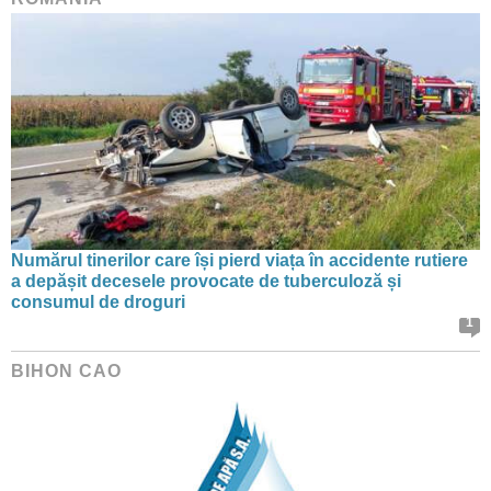
Numărul tinerilor care își pierd viața în accidente rutiere
a depășit decesele provocate de tuberculoză și
consumul de droguri
1
BIHON CAO