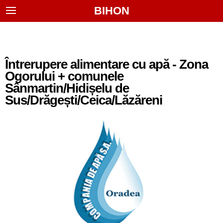
BIHON
Întrerupere alimentare cu apă - Zona
Ogorului + comunele
Sânmartin/Hidișelu de
Sus/Drăgești/Ceica/Lăzăreni