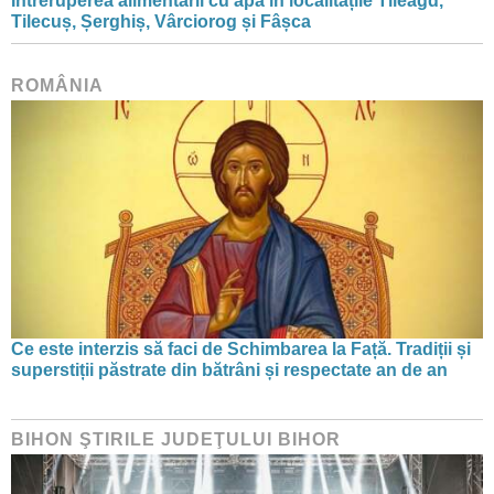
Întreruperea alimentării cu apă în localitățile Tileagd,
Tilecuș, Șerghiș, Vârciorog și Fâșca
ROMÂNIA
Ce este interzis să faci de Schimbarea la Față. Tradiții și
superstiții păstrate din bătrâni și respectate an de an
BIHON ŞTIRILE JUDEŢULUI BIHOR