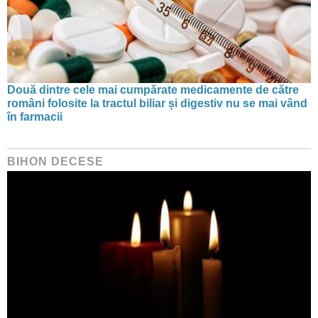
Două dintre cele mai cumpărate medicamente de către
români folosite la tractul biliar și digestiv nu se mai vând
în farmacii
BIHON DECESE