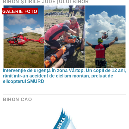
BIHON ŞTIRILE JUDEŢULUI BIHOR
GALERIE FOTO
Intervenție de urgență în zona Vârtop. Un copil de 12 ani,
rănit într-un accident de ciclism montan, preluat de
elicopterul SMURD
BIHON CAO