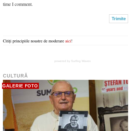
time I comment.
Citiți principiile noastre de moderare
aici
!
powered by
Surfing Waves
CULTURĂ
GALERIE FOTO