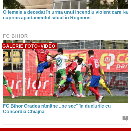
O femeie a decedat în urma unui incendiu violent care i-a
cuprins apartamentul situat în Rogerius
FC BIHOR
GALERIE FOTO+VIDEO
FC Bihor Oradea rămâne „pe sec” în duelurile cu
Concordia Chiajna
1