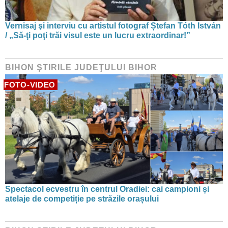
Vernisaj şi interviu cu artistul fotograf Ștefan Tóth István
/ „Să-ţi poţi trăi visul este un lucru extraordinar!”
BIHON ŞTIRILE JUDEŢULUI BIHOR
FOTO-VIDEO
Spectacol ecvestru în centrul Oradiei: cai campioni și
atelaje de competiție pe străzile orașului