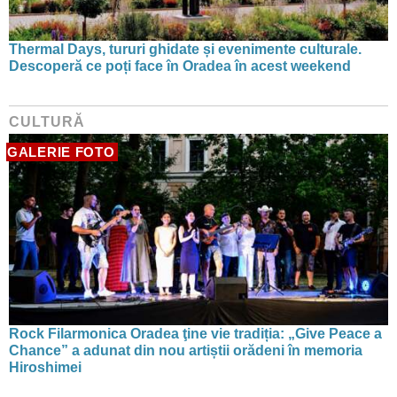
Thermal Days, tururi ghidate și evenimente culturale.
Descoperă ce poți face în Oradea în acest weekend
CULTURĂ
GALERIE FOTO
Rock Filarmonica Oradea ţine vie tradiția: „Give Peace a
Chance” a adunat din nou artiștii orădeni în memoria
Hiroshimei