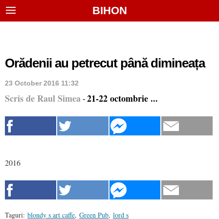
BIHON
Orădenii au petrecut până dimineața
23 October 2016 11:32
Scris de Raul Simea
21-22 octombrie ...
-
2016
Taguri:
blondy s art caffe
,
Green Pub
,
lord s