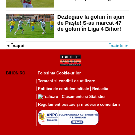
remizat la Valea lui Mihai!
Dezlegare la goluri în ajun
de Paște! S-au marcat 47
de goluri în Liga 4 Bihor!
Înapoi
Înainte
BIHON.RO
Folosinta Cookie-urilor
Termeni si conditii de utilizare
Politica de confidentialitate
Redactia
Regulament postare și moderare comentarii