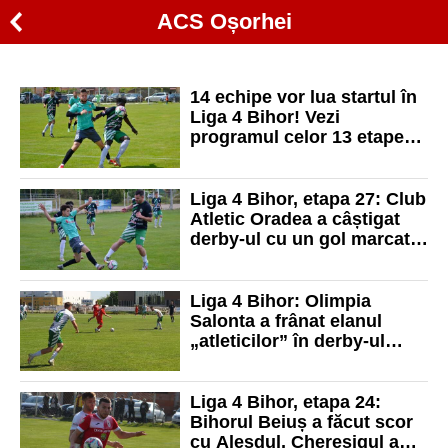
ACS Oșorhei
14 echipe vor lua startul în
Liga 4 Bihor! Vezi
programul celor 13 etape
din sezonul regular!
Liga 4 Bihor, etapa 27: Club
Atletic Oradea a câștigat
derby-ul cu un gol marcat
în prelungiri!
Liga 4 Bihor: Olimpia
Salonta a frânat elanul
„atleticilor” în derby-ul
etapei
Liga 4 Bihor, etapa 24:
Bihorul Beiuș a făcut scor
cu Aleșdul, Cheresigul a