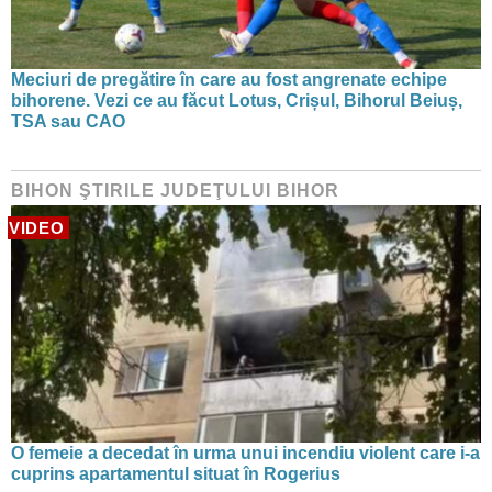
Meciuri de pregătire în care au fost angrenate echipe
bihorene. Vezi ce au făcut Lotus, Crișul, Bihorul Beiuș,
TSA sau CAO
BIHON ŞTIRILE JUDEŢULUI BIHOR
VIDEO
O femeie a decedat în urma unui incendiu violent care i-a
cuprins apartamentul situat în Rogerius