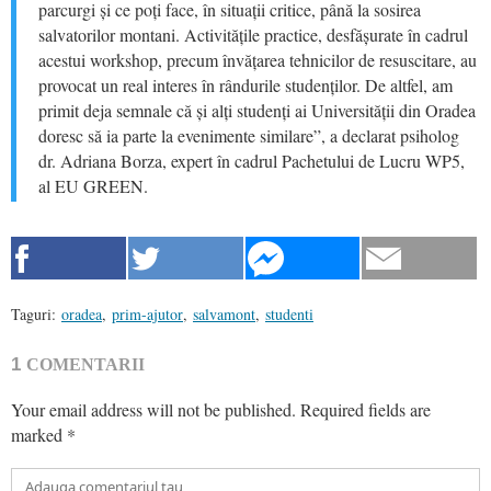
parcurgi și ce poți face, în situații critice, până la sosirea
salvatorilor montani. Activitățile practice, desfășurate în cadrul
acestui workshop, precum învățarea tehnicilor de resuscitare, au
provocat un real interes în rândurile studenților. De altfel, am
primit deja semnale că și alți studenți ai Universității din Oradea
doresc să ia parte la evenimente similare”, a declarat psiholog
dr. Adriana Borza, expert în cadrul Pachetului de Lucru WP5,
al EU GREEN.
Taguri:
oradea
,
prim-ajutor
,
salvamont
,
studenti
1
COMENTARII
Your email address will not be published.
Required fields are
marked
*