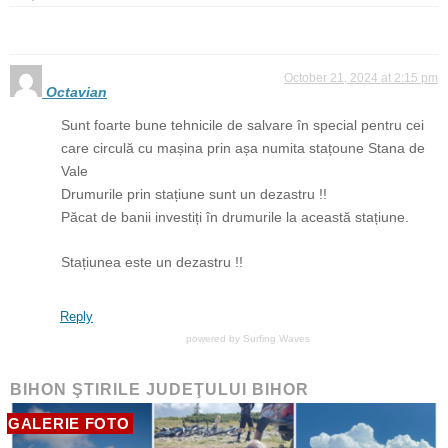
October 21, 2024 at 2:15 pm
Octavian
Sunt foarte bune tehnicile de salvare în special pentru cei
care circulă cu mașina prin așa numita stațoune Stana de
Vale
Drumurile prin stațiune sunt un dezastru !!
Păcat de banii investiți în drumurile la această stațiune.
Stațiunea este un dezastru !!
Reply
powered by
Surfing Waves
BIHON ŞTIRILE JUDEŢULUI BIHOR
GALERIE FOTO