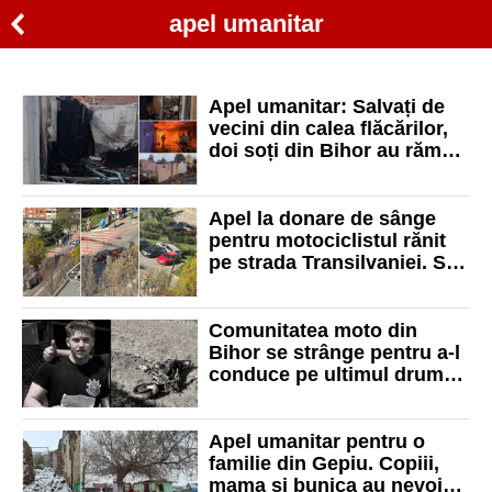
apel umanitar
Apel umanitar: Salvați de
vecini din calea flăcărilor,
doi soți din Bihor au rămas
fără tot ce au agonisit
Apel la donare de sânge
pentru motociclistul rănit
pe strada Transilvaniei. Se
află în stare critică
Comunitatea moto din
Bihor se strânge pentru a-l
conduce pe ultimul drum
pe tânărul mort în
accidentul de pe DN 1
Apel umanitar pentru o
familie din Gepiu. Copiii,
mama și bunica au nevoie