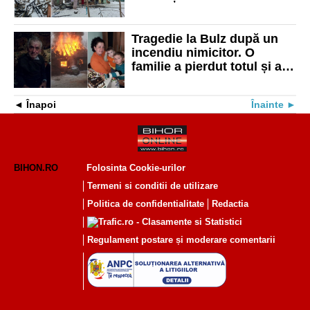
de ajutor după ce au rămas
fără casă
Tragedie la Bulz după un
incendiu nimicitor. O
familie a pierdut totul și are
nevoie de ajutorul celor
care pot oferi sprijin
Înapoi
Înainte
BIHON.RO
Folosinta Cookie-urilor
Termeni si conditii de utilizare
Politica de confidentialitate
Redactia
Regulament postare și moderare comentarii