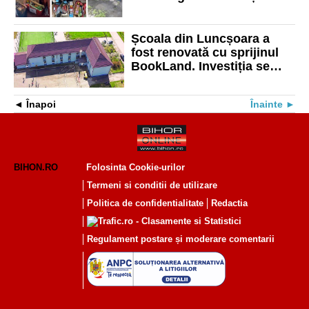
Școala din Luncșoara a
fost renovată cu sprijinul
BookLand. Investiția se
ridică la 200.000 de euro
Înapoi
Înainte
BIHON.RO
Folosinta Cookie-urilor
Termeni si conditii de utilizare
Politica de confidentialitate
Redactia
Regulament postare și moderare comentarii