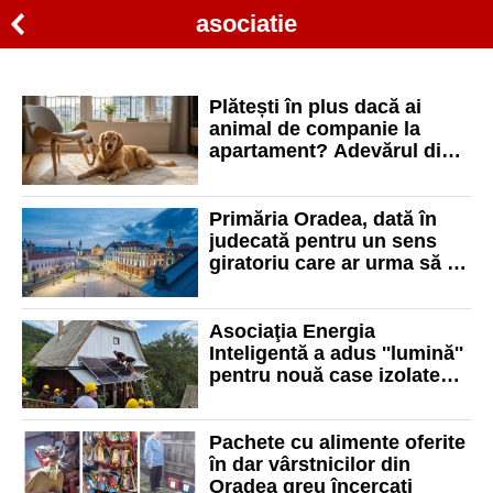
asociatie
Plătești în plus dacă ai
animal de companie la
apartament? Adevărul din
spatele „taxei pe blănoși”
Primăria Oradea, dată în
judecată pentru un sens
giratoriu care ar urma să fie
construit. Cine sunt
reclamanții
Asociaţia Energia
Inteligentă a adus ''lumină''
pentru nouă case izolate
din Munţii Apuseni
Pachete cu alimente oferite
în dar vârstnicilor din
Oradea greu încercați