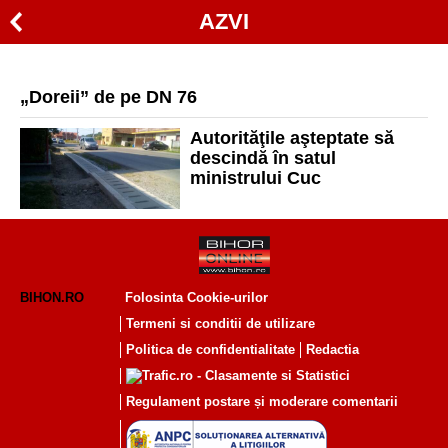
AZVI
„Doreii” de pe DN 76
Autorităţile aşteptate să
descindă în satul
ministrului Cuc
BIHON.RO
Folosinta Cookie-urilor
Termeni si conditii de utilizare
Politica de confidentialitate
Redactia
Regulament postare și moderare comentarii