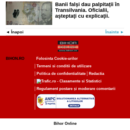
Banii falşi dau palpitaţii în
Transilvania. Oficialii,
aşteptaţi cu explicaţii.
Înapoi
Înainte
BIHON.RO
Folosinta Cookie-urilor
Termeni si conditii de utilizare
Politica de confidentialitate
Redactia
Regulament postare și moderare comentarii
Bihor Online