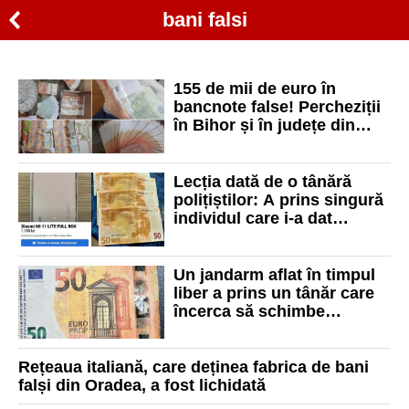
bani falsi
155 de mii de euro în
bancnote false! Percheziții
în Bihor și în județe din
toată țara
Lecția dată de o tânără
polițiștilor: A prins singură
individul care i-a dat
bancnote false în urma
vânzării unui telefon
Un jandarm aflat în timpul
liber a prins un tânăr care
încerca să schimbe
bancnote de euro false
Rețeaua italiană, care deținea fabrica de bani
falși din Oradea, a fost lichidată