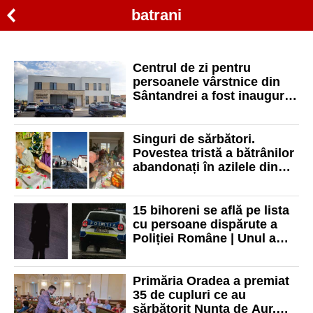
batrani
Centrul de zi pentru
persoanele vârstnice din
Sântandrei a fost inaugurat.
Investiție totală de peste 31
milioane de lei
Singuri de sărbători.
Povestea tristă a bătrânilor
abandonați în azilele din
Bihor
15 bihoreni se află pe lista
cu persoane dispărute a
Poliției Române | Unul a
dispărut acum 18 ani
Primăria Oradea a premiat
35 de cupluri ce au
sărbătorit Nunta de Aur.