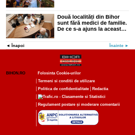
Acestea au primit câte 500
de lei
Două localități din Bihor
sunt fără medici de familie.
De ce s-a ajuns la această
situație
Înapoi
Înainte
BIHON.RO
Folosinta Cookie-urilor
Termeni si conditii de utilizare
Politica de confidentialitate
Redactia
Regulament postare și moderare comentarii