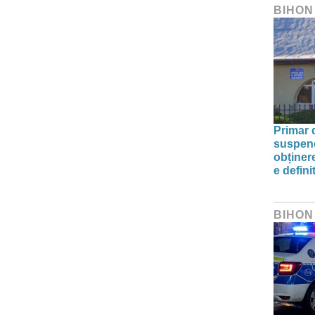
BIHON
Primar 
suspend
obținere
e defini
BIHON