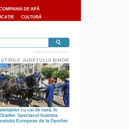
COMPANIA DE APĂ
UCAȚIE
CULTURĂ
powered by
Surfing Waves
 ŞTIRILE JUDEŢULUI BIHOR
telajelor cu cai de rasă, în
 Oradiei. Spectacol înaintea
atului European de la Oșorhei