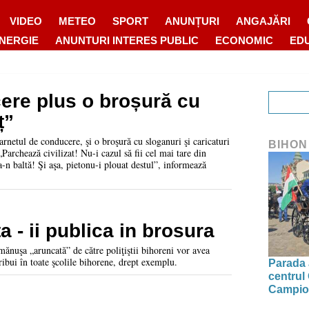
VIDEO
METEO
SPORT
ANUNȚURI
ANGAJĂRI
ENERGIE
ANUNTURI INTERES PUBLIC
ECONOMIC
ED
ere plus o broșură cu
ț”
rnetul de conducere, şi o broşură cu sloganuri şi caricaturi
BIHON
 „Parchează civilizat! Nu-i cazul să fii cel mai tare din
-n baltă! Şi aşa, pietonu-i plouat destul”, informează
a - ii publica in brosura
 mănuşa „aruncată” de către poliţiştii bihoreni vor avea
tribui în toate şcolile bihorene, drept exemplu.
Parada a
centrul
Campion