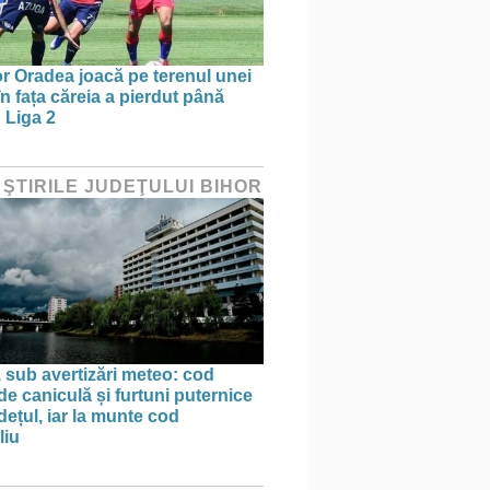
r Oradea joacă pe terenul unei
n fața căreia a pierdut până
 Liga 2
 ŞTIRILE JUDEŢULUI BIHOR
, sub avertizări meteo: cod
de caniculă și furtuni puternice
udețul, iar la munte cod
liu