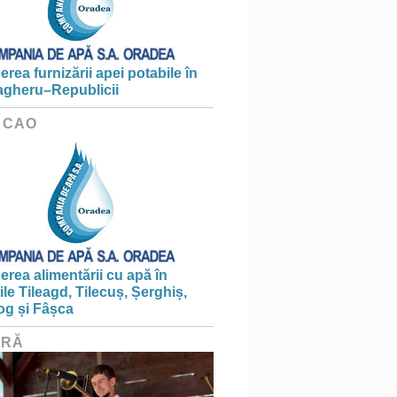
erea furnizării apei potabile în
gheru–Republicii
 CAO
erea alimentării cu apă în
țile Tileagd, Tilecuș, Șerghiș,
og și Fâșca
URĂ