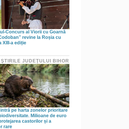
lul-Concurs al Viorii cu Goarnă
Codoban” revine la Roșia cu
 XIII-a ediție
 ŞTIRILE JUDEŢULUI BIHOR
intră pe harta zonelor prioritare
biodiversitate. Milioane de euro
rotejarea castorilor și a
r rare