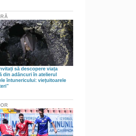
URĂ
invitați să descopere viața
 din adâncuri în atelierul
le întunericului: viețuitoarele
eri”
HOR