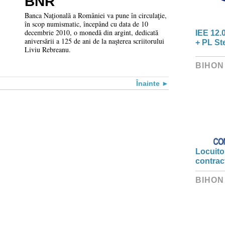
BNR
Banca Naţională a României va pune în circulaţie,
în scop numismatic, începând cu data de 10
decembrie 2010, o monedă din argint, dedicată
IEE 12.
aniversării a 125 de ani de la naşterea scriitorului
+ PL St
Liviu Rebreanu.
BIHON
Înainte
Locuitor
contrac
BIHON