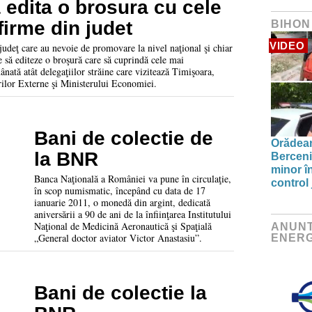
 edita o brosura cu cele
firme din judet
BIHON
VIDEO
 judeţ care au nevoie de promovare la nivel naţional şi chiar
 să editeze o broşură care să cuprindă cele mai
ânată atât delegaţiilor străine care vizitează Timişoara,
rilor Externe şi Ministerului Economiei.
Bani de colectie de
Orădean
la BNR
Berceni
minor î
Banca Naţională a României va pune în circulaţie,
control 
în scop numismatic, începând cu data de 17
ianuarie 2011, o monedă din argint, dedicată
aniversării a 90 de ani de la înfiinţarea Institutului
Naţional de Medicină Aeronautică şi Spaţială
ANUNT
„General doctor aviator Victor Anastasiu”.
ENERG
Bani de colectie la