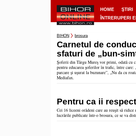
HOME
ŞTIRI
ÎNTRERUPERI 
BIHON
brosura
Carnetul de conduc
sfaturi de „bun-sim
Şoferii din Târgu Mureş vor primi, odată cu ca
pentru educarea şoferilor în trafic, între care:
parcare şi uşurat la buzunare”, „Nu da cu roata
Mediafax.
Pentru ca ii respect
Cei 16 liceeni orădeni care au reuşit să ridice
lucrările publicate într-o brosura, ce se va dis