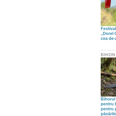
Festiva
„Dorel 
cea de-a
BIHON
Bihorul 
pentru 
pentru p
păsărilo