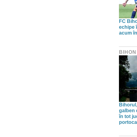
FC Biho
echipe î
acum în
BIHON
Bihorul
galben 
în tot j
portoca