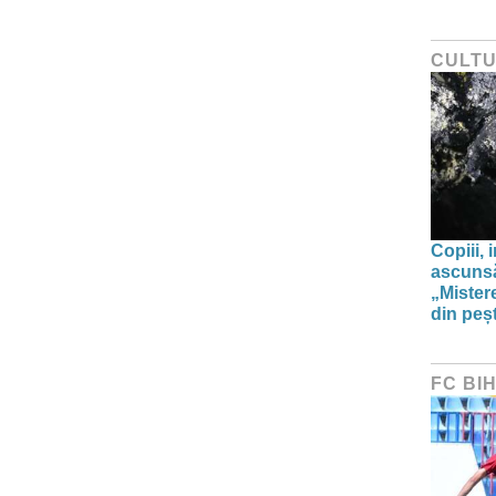
CULT
Copiii, 
ascunsă
„Mistere
din peșt
FC BI