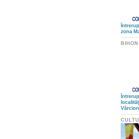
Întrerup
zona Ma
BIHON
Întrerup
localită
Vârcior
CULT