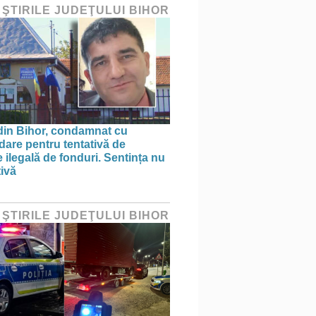
 ŞTIRILE JUDEŢULUI BIHOR
din Bihor, condamnat cu
are pentru tentativă de
 ilegală de fonduri. Sentința nu
tivă
 ŞTIRILE JUDEŢULUI BIHOR