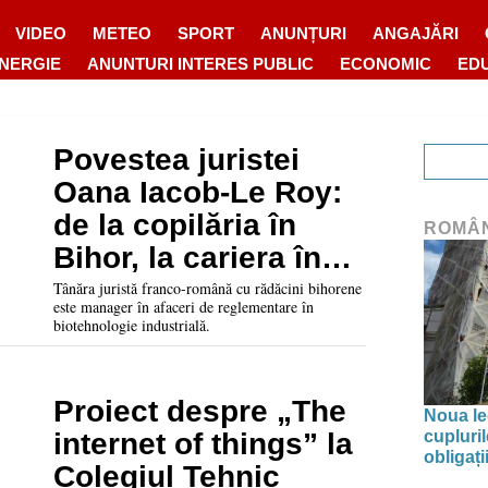
VIDEO
METEO
SPORT
ANUNȚURI
ANGAJĂRI
ENERGIE
ANUNTURI INTERES PUBLIC
ECONOMIC
ED
Povestea juristei
Oana Iacob-Le Roy:
de la copilăria în
ROMÂ
Bihor, la cariera în
instituțiile europene
Tânăra juristă franco-română cu rădăcini bihorene
este manager în afaceri de reglementare în
biotehnologie industrială.
Proiect despre „The
Noua leg
cupluri
internet of things” la
obligați
Colegiul Tehnic