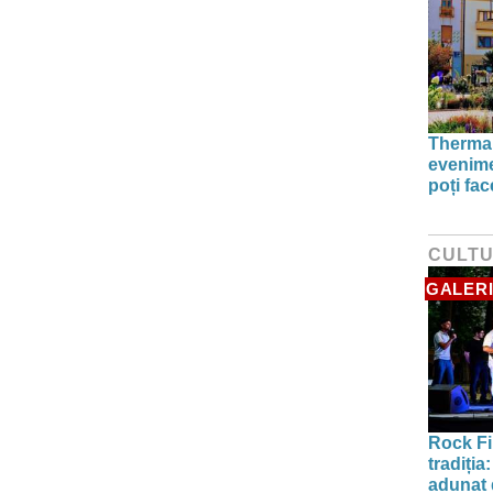
Thermal
evenime
poți fa
CULT
GALERI
Rock Fi
tradiți
adunat d