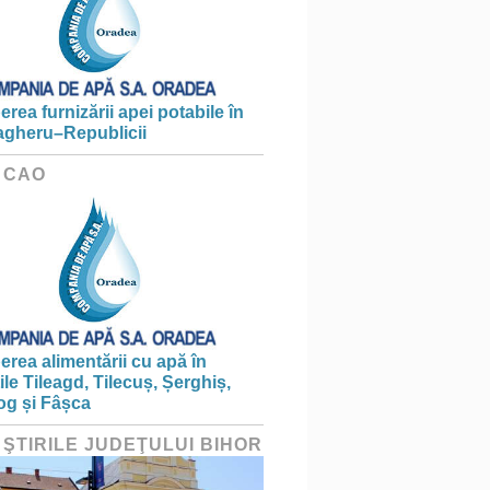
erea furnizării apei potabile în
gheru–Republicii
 CAO
erea alimentării cu apă în
țile Tileagd, Tilecuș, Șerghiș,
og și Fâșca
 ŞTIRILE JUDEŢULUI BIHOR