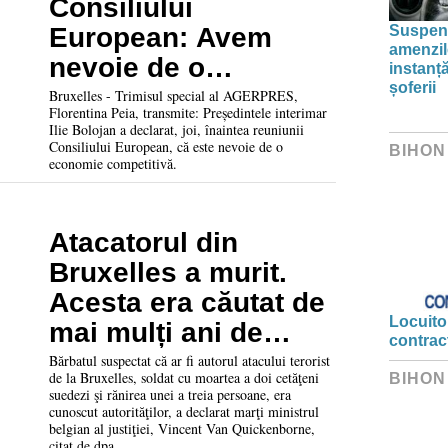
Consiliului
Suspend
European: Avem
amenzil
nevoie de o
instanț
șoferii
economie
Bruxelles - Trimisul special al AGERPRES,
Florentina Peia, transmite: Președintele interimar
competitivă
Ilie Bolojan a declarat, joi, înaintea reuniunii
Consiliului European, că este nevoie de o
BIHON
economie competitivă.
Atacatorul din
Bruxelles a murit.
Acesta era căutat de
Locuitor
mai mulți ani de
contrac
polițiști
Bărbatul suspectat că ar fi autorul atacului terorist
de la Bruxelles, soldat cu moartea a doi cetăţeni
BIHON
suedezi şi rănirea unei a treia persoane, era
cunoscut autorităţilor, a declarat marţi ministrul
belgian al justiţiei, Vincent Van Quickenborne,
citat de dpa.