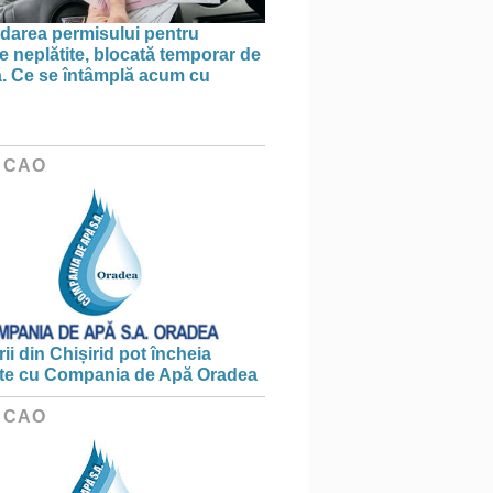
area permisului pentru
e neplătite, blocată temporar de
ă. Ce se întâmplă acum cu
 CAO
ii din Chișirid pot încheia
te cu Compania de Apă Oradea
 CAO