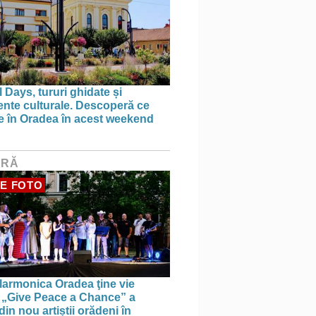
 Days, tururi ghidate și
nte culturale. Descoperă ce
ce în Oradea în acest weekend
URĂ
E FOTO
larmonica Oradea ţine vie
a: „Give Peace a Chance” a
in nou artiștii orădeni în