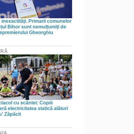
 inexactități. Primarii comunelor
ețul Bihor sunt nemulțumiți de
icepremierului Gheorghiu
URĂ
tacol cu scântei: Copiii
ă electricitatea statică alături
u' Zăpăcit
NIA