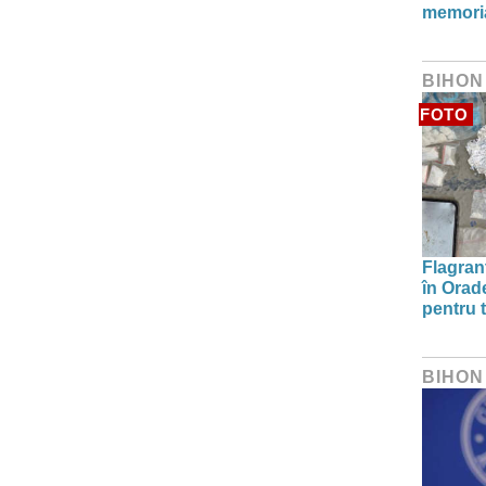
memori
BIHON
FOTO
Flagrant
în Orade
pentru t
BIHON