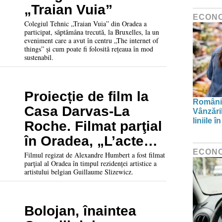
„Traian Vuia”
ECON
Colegiul Tehnic „Traian Vuia” din Oradea a
participat, săptămâna trecută, la Bruxelles, la un
eveniment care a avut în centru „The internet of
things” și cum poate fi folosită rețeaua în mod
sustenabil.
Proiecție de film la
Românii
Casa Darvas-La
Vânzări
liniile 
Roche. Filmat parţial
în Oradea, „L’acte
ECON
d’habiter” va putea fi
Filmul regizat de Alexandre Humbert a fost filmat
parţial al Oradea în timpul rezidenței artistice a
văzut până la
artistului belgian Guillaume Slizewicz.
sfârșitul anului
Bolojan, înaintea