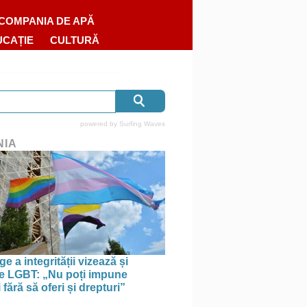
COMPANIA DE APĂ
UCAȚIE
CULTURĂ
powered by
Surfing Waves
NIA
e a integrității vizează și
le LGBT: „Nu poți impune
i fără să oferi și drepturi”