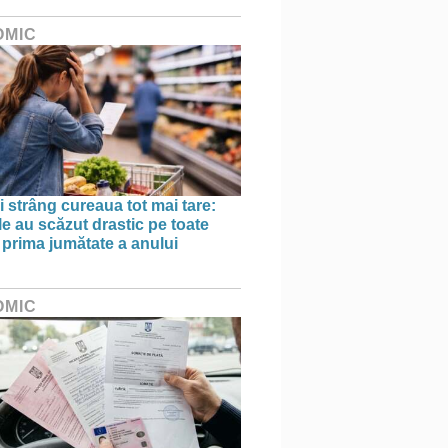
OMIC
 strâng cureaua tot mai tare:
le au scăzut drastic pe toate
în prima jumătate a anului
OMIC