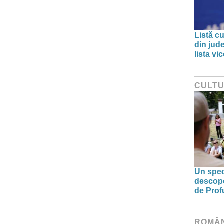
Listă cu
din jud
lista v
CULT
Un spec
descoper
de Prof
ROMÂ