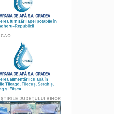
erea furnizării apei potabile în
gheru–Republicii
 CAO
erea alimentării cu apă în
țile Tileagd, Tilecuș, Șerghiș,
og și Fâșca
 ŞTIRILE JUDEŢULUI BIHOR