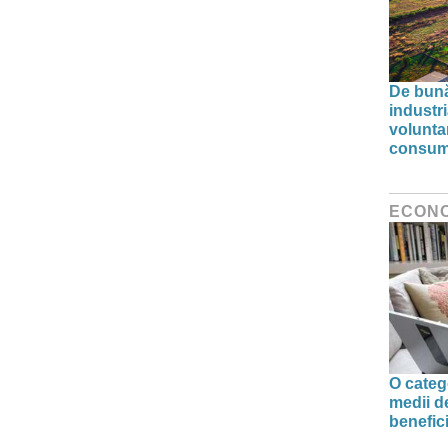
De bunăv
industr
volunta
consumu
ECON
O categ
medii d
benefic