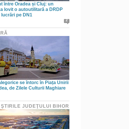
t între Oradea și Cluj: un
a lovit o autoutilitară a DRDP
n lucrări pe DN1
2
URĂ
legorice se întorc în Piața Unirii
ea, de Zilele Culturii Maghiare
 ŞTIRILE JUDEŢULUI BIHOR