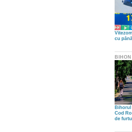
Vitezom
cu până
BIHON
Bihorul 
Cod Roș
de furtu