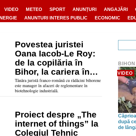
VIDEO
METEO
SPORT
ANUNȚURI
ANGAJĂRI
ENERGIE
ANUNTURI INTERES PUBLIC
ECONOMIC
ED
Povestea juristei
Oana Iacob-Le Roy:
de la copilăria în
BIHON
Bihor, la cariera în
VIDEO
instituțiile europene
Tânăra juristă franco-română cu rădăcini bihorene
este manager în afaceri de reglementare în
biotehnologie industrială.
Proiect despre „The
Căprioa
după ce
internet of things” la
de lâng
Colegiul Tehnic