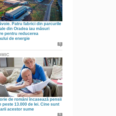
oie. Patru fabrici din parcurile
iale din Oradea iau măsuri
re pentru reducerea
lui de energie
1
OMIC
orie de români încasează pensii
e peste 13.000 de lei. Cine sunt
iarii acestor sume
1