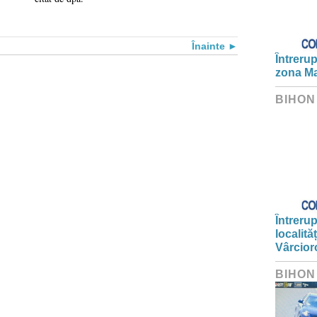
Înainte
Întrerup
zona Ma
BIHON
Întrerup
localită
Vârcior
BIHON