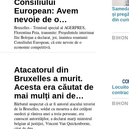
Consiliului
Sameday
European: Avem
și preg
nevoie de o
din curi
economie
Bruxelles - Trimisul special al AGERPRES,
Florentina Peia, transmite: Președintele interimar
competitivă
Ilie Bolojan a declarat, joi, înaintea reuniunii
BIHON
Consiliului European, că este nevoie de o
economie competitivă.
Atacatorul din
Bruxelles a murit.
Acesta era căutat de
Locuitor
contrac
mai mulți ani de
polițiști
Bărbatul suspectat că ar fi autorul atacului terorist
BIHON
de la Bruxelles, soldat cu moartea a doi cetăţeni
suedezi şi rănirea unei a treia persoane, era
cunoscut autorităţilor, a declarat marţi ministrul
belgian al justiţiei, Vincent Van Quickenborne,
citat de dpa.