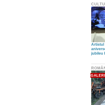
CULT
Artistul
aniverse
jubileu
ROMÂ
GALERI