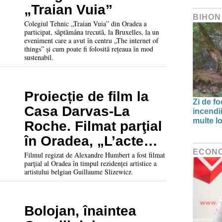
„Traian Vuia”
BIHON
Colegiul Tehnic „Traian Vuia” din Oradea a
participat, săptămâna trecută, la Bruxelles, la un
eveniment care a avut în centru „The internet of
things” și cum poate fi folosită rețeaua în mod
sustenabil.
Proiecție de film la
Zi de f
Casa Darvas-La
incendii
multe lo
Roche. Filmat parţial
în Oradea, „L’acte
ECON
d’habiter” va putea fi
Filmul regizat de Alexandre Humbert a fost filmat
parţial al Oradea în timpul rezidenței artistice a
văzut până la
artistului belgian Guillaume Slizewicz.
sfârșitul anului
Bolojan, înaintea