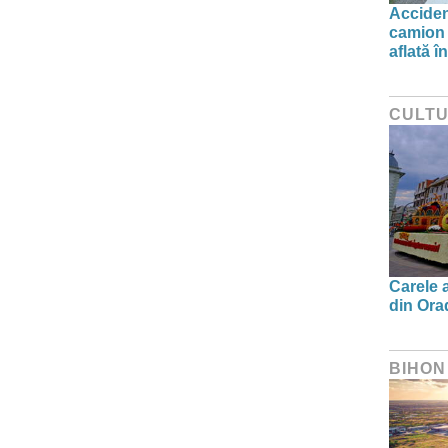
Acciden
camion 
aflată î
CULT
Carele a
din Orad
BIHON