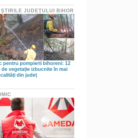
 ŞTIRILE JUDEŢULUI BIHOR
oc pentru pompierii bihoreni: 12
 de vegetație izbucnite în mai
calități din județ
OMIC