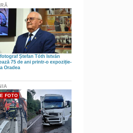
URĂ
 fotograf Ștefan Tóth István
ază 75 de ani printr-o expoziție-
 la Oradea
NIA
E FOTO