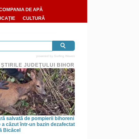
COMPANIA DE APĂ
UCAȚIE
CULTURĂ
powered by
Surfing Waves
 ŞTIRILE JUDEŢULUI BIHOR
ră salvată de pompierii bihoreni
 a căzut într-un bazin dezafectat
ă Bicăcel