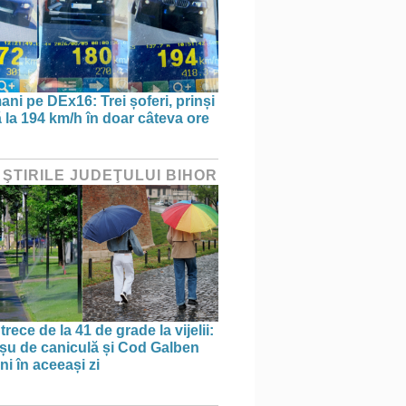
ani pe DEx16: Trei șoferi, prinși
 la 194 km/h în doar câteva ore
 ŞTIRILE JUDEŢULUI BIHOR
trece de la 41 de grade la vijelii:
u de caniculă și Cod Galben
ni în aceeași zi