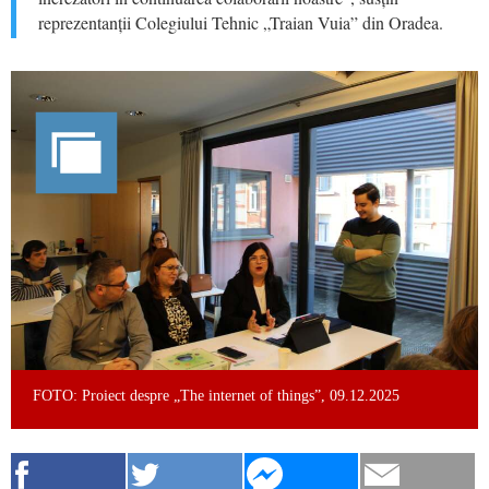
reprezentanții Colegiului Tehnic „Traian Vuia” din Oradea.
FOTO: Proiect despre „The internet of things”, 09.12.2025