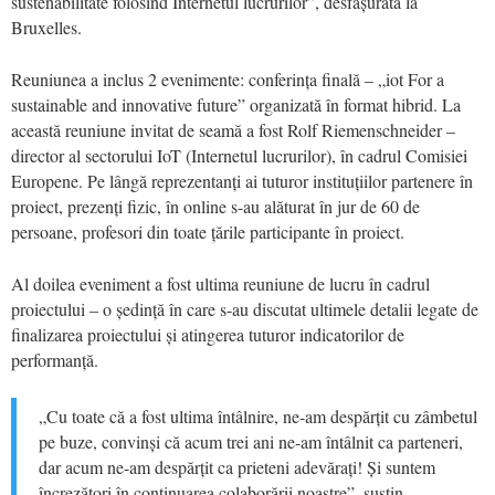
sustenabilitate folosind Internetul lucrurilor”, desfășurată la
Bruxelles.
Reuniunea a inclus 2 evenimente: conferința finală – „iot For a
sustainable and innovative future” organizată în format hibrid. La
această reuniune invitat de seamă a fost Rolf Riemenschneider –
director al sectorului IoT (Internetul lucrurilor), în cadrul Comisiei
Europene. Pe lângă reprezentanți ai tuturor instituțiilor partenere în
proiect, prezenți fizic, în online s-au alăturat în jur de 60 de
persoane, profesori din toate țările participante în proiect.
Al doilea eveniment a fost ultima reuniune de lucru în cadrul
proiectului – o ședință în care s-au discutat ultimele detalii legate de
finalizarea proiectului și atingerea tuturor indicatorilor de
performanță.
„Cu toate că a fost ultima întâlnire, ne-am despărțit cu zâmbetul
pe buze, convinși că acum trei ani ne-am întâlnit ca parteneri,
dar acum ne-am despărțit ca prieteni adevărați! Și suntem
încrezători în continuarea colaborării noastre”, susțin