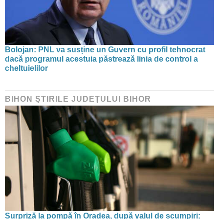
Bolojan: PNL va susține un Guvern cu profil tehnocrat
dacă programul acestuia păstrează linia de control a
cheltuielilor
BIHON ŞTIRILE JUDEŢULUI BIHOR
Surpriză la pompă în Oradea, după valul de scumpiri: