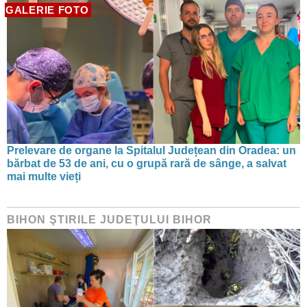
GALERIE FOTO
Prelevare de organe la Spitalul Județean din Oradea: un
bărbat de 53 de ani, cu o grupă rară de sânge, a salvat
mai multe vieți
BIHON ŞTIRILE JUDEŢULUI BIHOR