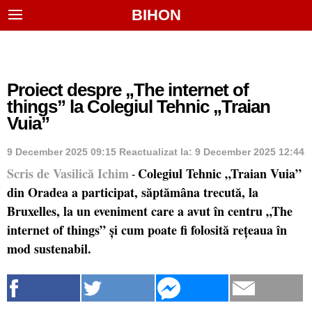
BIHON
Proiect despre „The internet of
things” la Colegiul Tehnic „Traian
Vuia”
9 December 2025 09:15
Reactualizat la:
9 December 2025 12:44
Scris de Vasilică Ichim
Colegiul Tehnic „Traian Vuia”
-
din Oradea a participat, săptămâna trecută, la
Bruxelles, la un eveniment care a avut în centru „The
internet of things” și cum poate fi folosită rețeaua în
mod sustenabil.