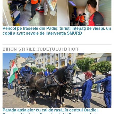
Pericol pe traseele din Padiș: turiști înțepați de viespi, un
copil a avut nevoie de intervenția SMURD
BIHON ŞTIRILE JUDEŢULUI BIHOR
Parada atelajelor cu cai de rasă, în centrul Oradiei.