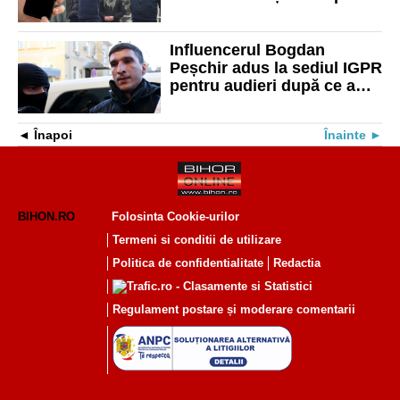
27.000 de conturi false în
campania electorală
Influencerul Bogdan
Peșchir adus la sediul IGPR
pentru audieri după ce a
finanțat campania lui Călin
Georgescu pe TikTok
Înapoi
Înainte
BIHON.RO
Folosinta Cookie-urilor
Termeni si conditii de utilizare
Politica de confidentialitate
Redactia
Regulament postare și moderare comentarii