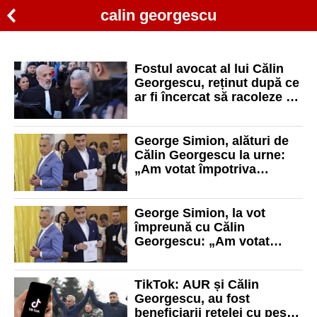
calin georgescu
Fostul avocat al lui Călin
Georgescu, reținut după ce
ar fi încercat să racoleze o
minoră
George Simion, alături de
Călin Georgescu la urne:
„Am votat împotriva
nedreptăţilor făcute
poporului român”
George Simion, la vot
împreună cu Călin
Georgescu: „Am votat
pentru poporul român”
TikTok: AUR și Călin
Georgescu, au fost
beneficiarii rețelei cu peste