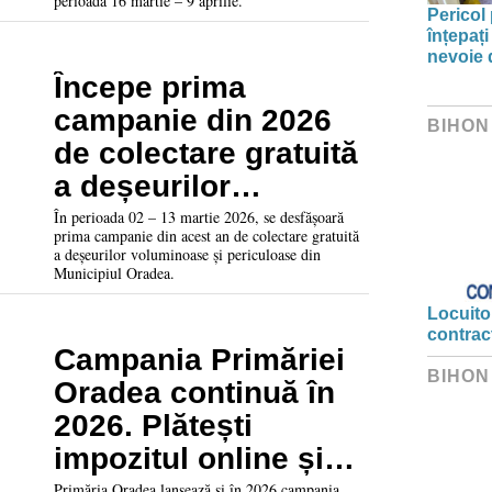
perioada 16 martie – 9 aprilie.
Pericol 
înțepați
nevoie 
Începe prima
campanie din 2026
BIHON
de colectare gratuită
a deșeurilor
voluminoase și
În perioada 02 – 13 martie 2026, se desfășoară
prima campanie din acest an de colectare gratuită
periculoase din
a deșeurilor voluminoase și periculoase din
Municipiul Oradea.
Oradea
Locuitor
contrac
Campania Primăriei
BIHON
Oradea continuă în
2026. Plătești
impozitul online și
poți câștiga o zi
Primăria Oradea lansează și în 2026 campania