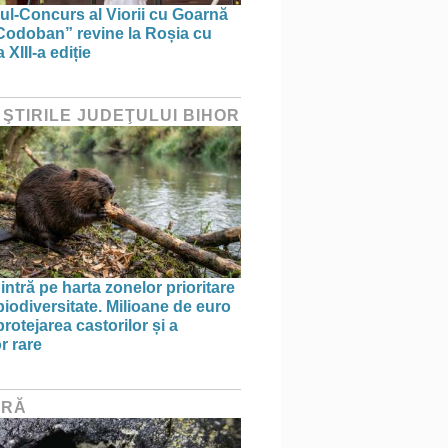
lul-Concurs al Viorii cu Goarnă
Codoban” revine la Roșia cu
 XIII-a ediție
 ŞTIRILE JUDEŢULUI BIHOR
intră pe harta zonelor prioritare
biodiversitate. Milioane de euro
rotejarea castorilor și a
r rare
URĂ