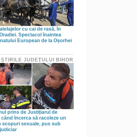
telajelor cu cai de rasă, în
 Oradiei. Spectacol înaintea
atului European de la Oșorhei
 ŞTIRILE JUDEŢULUI BIHOR
ul prins de Justițiarul de
 când încerca să racoleze un
n scopuri sexuale, pus sub
judiciar