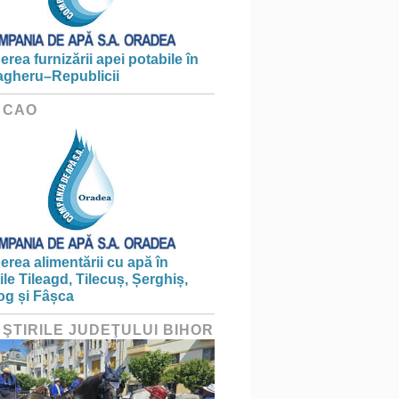
erea furnizării apei potabile în
gheru–Republicii
 CAO
erea alimentării cu apă în
țile Tileagd, Tilecuș, Șerghiș,
og și Fâșca
 ŞTIRILE JUDEŢULUI BIHOR