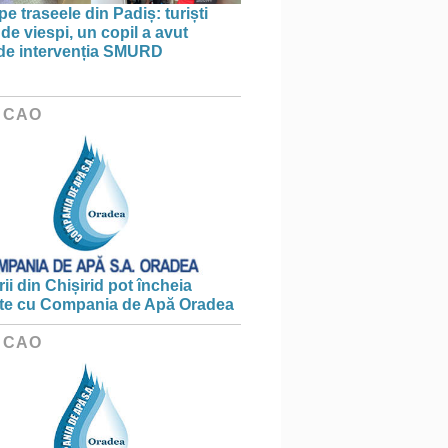
pe traseele din Padiș: turiști
 de viespi, un copil a avut
de intervenția SMURD
 CAO
ii din Chișirid pot încheia
te cu Compania de Apă Oradea
 CAO