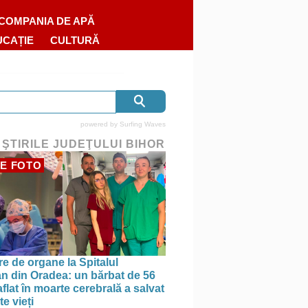
COMPANIA DE APĂ
UCAȚIE
CULTURĂ
powered by
Surfing Waves
 ŞTIRILE JUDEŢULUI BIHOR
E FOTO
re de organe la Spitalul
n din Oradea: un bărbat de 56
aflat în moarte cerebrală a salvat
e vieți