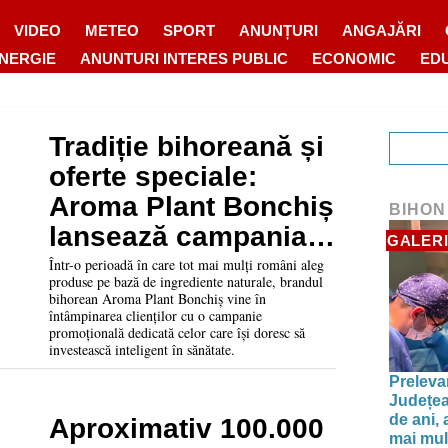
VIDEO
METEO
SPORT
ANUNȚURI
ANGAJĂRI
ENERGIE
ANUNTURI INTERES PUBLIC
ECONOMIC
ED
Tradiție bihoreană și
oferte speciale:
Aroma Plant Bonchiș
BIHON
lansează campania
GALERI
1+1 GRATIS și 2+1
Într-o perioadă în care tot mai mulți români aleg
produse pe bază de ingrediente naturale, brandul
GRATIS!
bihorean Aroma Plant Bonchiș vine în
întâmpinarea clienților cu o campanie
promoțională dedicată celor care își doresc să
investească inteligent în sănătate.
Preleva
Județea
de ani, 
Aproximativ 100.000
mai mult