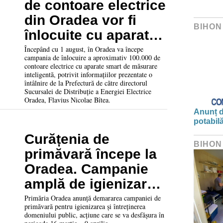
de contoare electrice
din Oradea vor fi
BIHON
înlocuite cu aparate
smart. Vezi când
Începând cu 1 august, în Oradea va începe
campania de înlocuire a aproximativ 100.000 de
începe campania
contoare electrice cu aparate smart de măsurare
inteligentă, potrivit informațiilor prezentate o
întâlnire de la Prefectură de către directorul
Sucursalei de Distribuție a Energiei Electrice
Oradea, Flavius Nicolae Bîtea.
Anunț d
potabil
Curățenia de
BIHON
primăvară începe la
Oradea. Campanie
amplă de igienizare
în toate cartierele
Primăria Oradea anunță demararea campaniei de
primăvară pentru igienizarea și întreținerea
domeniului public, acțiune care se va desfășura în