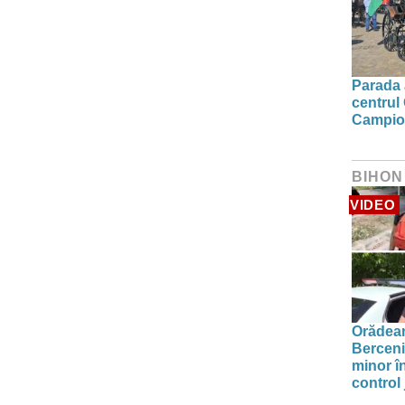
Parada a
centrul
Campion
BIHON
VIDEO
Orădean
Berceni
minor î
control 