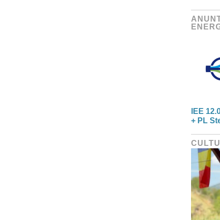
ANUNT
ENERG
IEE 12.
+ PL St
CULT