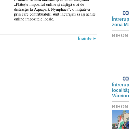
„Plătește impozitul online și câștigă o zi de
gratuită la Aquapark
distracție la Aquapark Nymphaea”, o inițiativă
prin care contribuabilii sunt încurajați să își achite
Nymphaea
online impozitele locale.
Întrerup
zona Ma
BIHON
Înainte
Întrerup
localită
Vârcior
BIHON