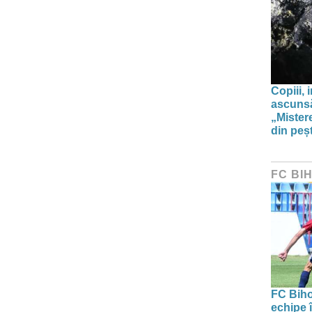
Copiii, 
ascunsă
„Mistere
din peșt
FC BI
FC Biho
echipe î