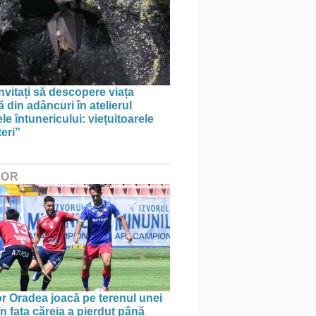
invitați să descopere viața
 din adâncuri în atelierul
le întunericului: viețuitoarele
eri”
HOR
r Oradea joacă pe terenul unei
n fața căreia a pierdut până