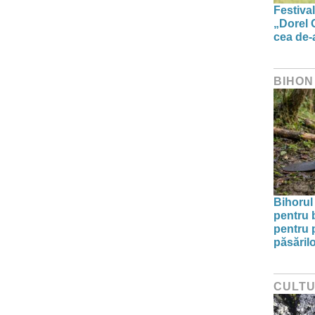
Festiva
„Dorel 
cea de-a
BIHON
Bihorul 
pentru 
pentru p
păsărilo
CULT