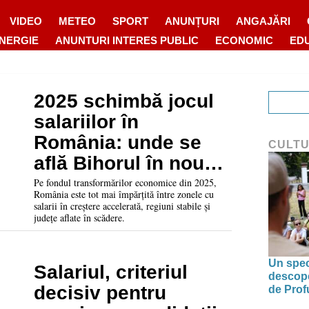
VIDEO
METEO
SPORT
ANUNȚURI
ANGAJĂRI
ENERGIE
ANUNTURI INTERES PUBLIC
ECONOMIC
ED
2025 schimbă jocul
salariilor în
România: unde se
CULT
află Bihorul în noua
hartă economică
Pe fondul transformărilor economice din 2025,
România este tot mai împărțită între zonele cu
salarii în creștere accelerată, regiuni stabile și
județe aflate în scădere.
Un spec
Salariul, criteriul
descoper
decisiv pentru
de Prof