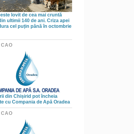
 este lovit de cea mai cruntă
in ultimii 140 de ani. Criza apei
dura cel puțin până în octombrie
 CAO
ii din Chișirid pot încheia
te cu Compania de Apă Oradea
 CAO