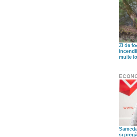
Zi de f
incendii
multe lo
ECON
Sameday
și preg