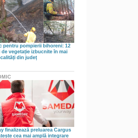
oc pentru pompierii bihoreni: 12
 de vegetație izbucnite în mai
calități din județ
OMIC
 finalizează preluarea Cargus
ătește cea mai amplă integrare