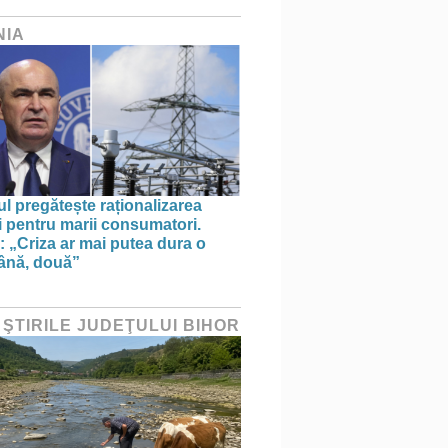
NIA
l pregătește raționalizarea
i pentru marii consumatori.
: „Criza ar mai putea dura o
ână, două”
 ŞTIRILE JUDEŢULUI BIHOR