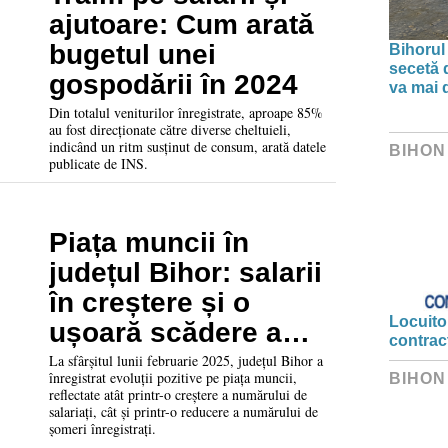
ajutoare: Cum arată
bugetul unei
Bihorul
secetă d
gospodării în 2024
va mai 
Din totalul veniturilor înregistrate, aproape 85%
au fost direcționate către diverse cheltuieli,
indicând un ritm susținut de consum, arată datele
BIHON
publicate de INS.
Piața muncii în
județul Bihor: salarii
în creștere și o
Locuitor
ușoară scădere a
contrac
șomajului
La sfârșitul lunii februarie 2025, județul Bihor a
înregistrat evoluții pozitive pe piața muncii,
BIHON
reflectate atât printr-o creștere a numărului de
salariați, cât și printr-o reducere a numărului de
șomeri înregistrați.