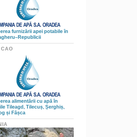
erea furnizării apei potabile în
gheru–Republicii
 CAO
erea alimentării cu apă în
țile Tileagd, Tilecuș, Șerghiș,
og și Fâșca
NIA