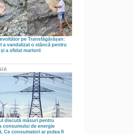
evoltător pe Transfăgărășan:
st a vandalizat o stâncă pentru
i a sfidat martorii
NIA
l discută măsuri pentru
ea consumului de energie
ă. Ce consumatori ar putea fi