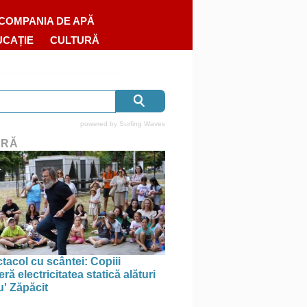
COMPANIA DE APĂ
UCAȚIE
CULTURĂ
powered by
Surfing Waves
URĂ
tacol cu scântei: Copiii
ă electricitatea statică alături
u' Zăpăcit