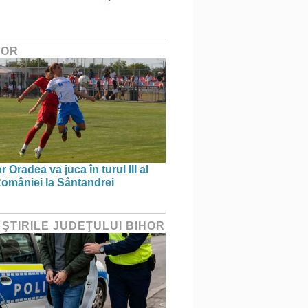
HOR
 Oradea va juca în turul III al
omâniei la Sântandrei
 ŞTIRILE JUDEŢULUI BIHOR