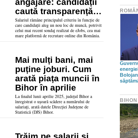
angajare: candidații
caută transparență,
ROMÂ
iar angajatorii
Salariul rămâne principalul criteriu în funcție de
care candidații aleg un nou loc de muncă, potrivit
reacționează
celui mai recent sondaj realizat de eJobs, cea mai
mare platformă de recrutare online din România.
Mai mulți bani, mai
Guvernu
puține joburi. Cum
energie
Bolojan
arată piața muncii în
săptăm
Bihor în aprilie
La finalul lunii aprilie 2025, județul Bihor a
BIHON
înregistrat o ușoară scădere a numărului de
salariați, arată datele Direcției Județene de
Statistică (DJS) Bihor.
Trăim pe salarii și