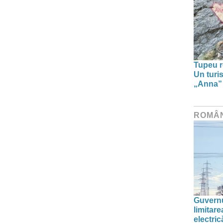
Tupeu r
Un turi
„Anna” ș
ROMÂ
Guvernu
limitar
electric