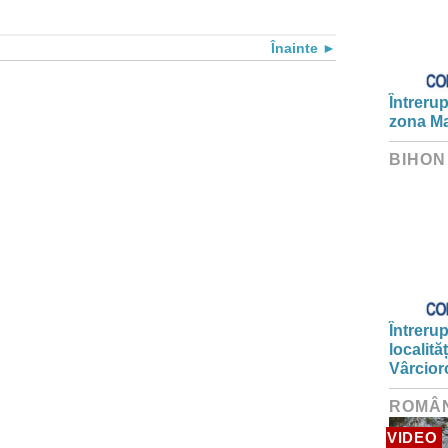
Înainte
Întrerup
zona Ma
BIHON
Întrerup
localită
Vârcior
ROMÂ
VIDEO