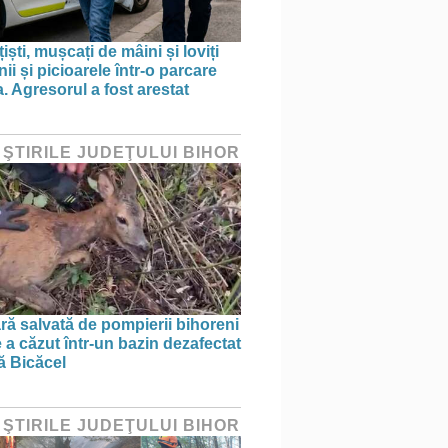
țiști, mușcați de mâini și loviți
i și picioarele într-o parcare
. Agresorul a fost arestat
 ŞTIRILE JUDEŢULUI BIHOR
ră salvată de pompierii bihoreni
 a căzut într-un bazin dezafectat
ă Bicăcel
 ŞTIRILE JUDEŢULUI BIHOR