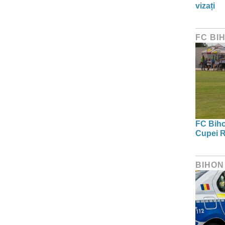
vizați
FC BI
FC Bihor
Cupei R
BIHON