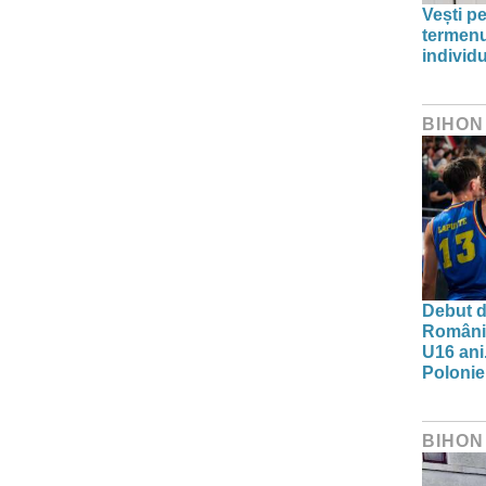
Vești pe
termenu
individu
BIHON
Debut d
Românie
U16 ani.
Polonie
BIHON