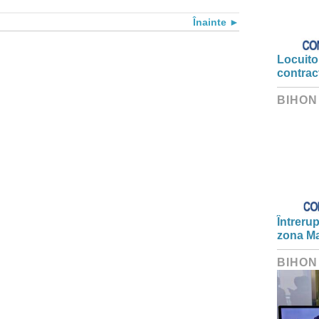
Înainte
Locuitor
contrac
BIHON
Întrerup
zona Ma
BIHON