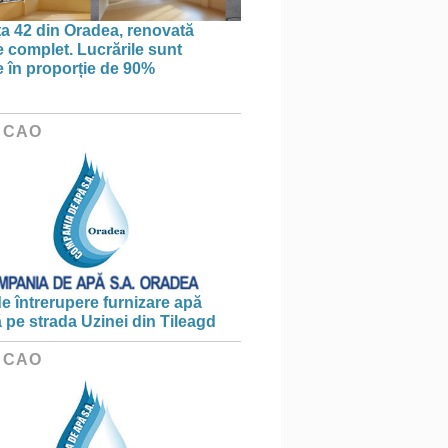
ța 42 din Oradea, renovată
 complet. Lucrările sunt
te în proporție de 90%
 CAO
e întrerupere furnizare apă
ă pe strada Uzinei din Tileagd
 CAO