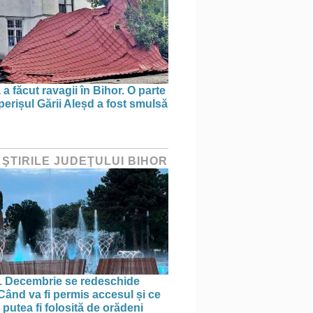
a făcut ravagii în Bihor. O parte
perișul Gării Aleșd a fost smulsă
 ŞTIRILE JUDEŢULUI BIHOR
1 Decembrie se redeschide
 Când va fi permis accesul și ce
putea fi folosită de orădeni