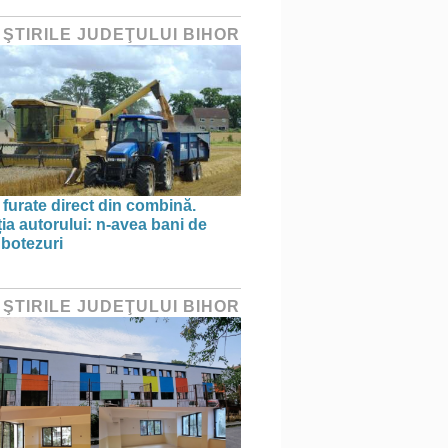
 ŞTIRILE JUDEŢULUI BIHOR
 furate direct din combină.
ția autorului: n-avea bani de
 botezuri
 ŞTIRILE JUDEŢULUI BIHOR