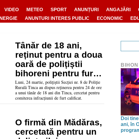
VIDEO
METEO
SPORT
ANUNȚURI
ANGAJĂRI
ENERGIE
ANUNTURI INTERES PUBLIC
ECONOMIC
ED
Tânăr de 18 ani,
reținut pentru a doua
oară de polițiștii
BIHON
bihoreni pentru furt
calificat
Luni, 24 martie, polițiștii Secției nr. 8 de Poliție
Rurală Tinca au dispus reținerea pentru 24 de ore
a unui tânăr de 18 ani din Tinca, cercetat pentru
comiterea infracțiunii de furt calificat.
Doi tine
O firmă din Mădăras,
ani, în
cercetată pentru un
program 