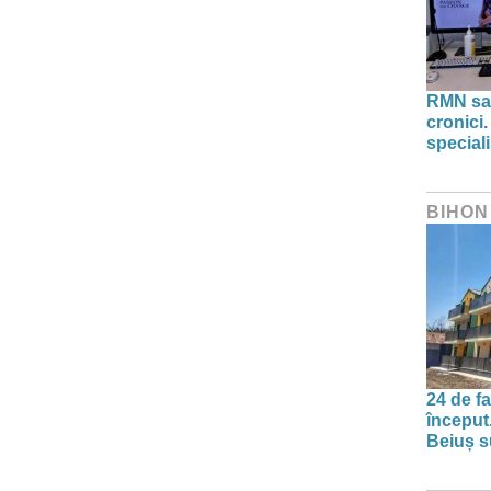
RMN sau
cronici.
speciali
BIHON
24 de f
început
Beiuș s