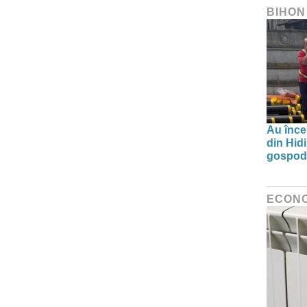
BIHON
Au înce
din Hid
gospodă
ECON