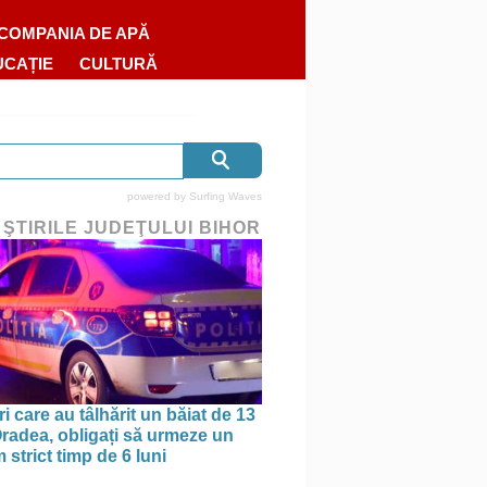
COMPANIA DE APĂ
UCAȚIE
CULTURĂ
powered by
Surfing Waves
 ŞTIRILE JUDEŢULUI BIHOR
ri care au tâlhărit un băiat de 13
 Oradea, obligați să urmeze un
strict timp de 6 luni