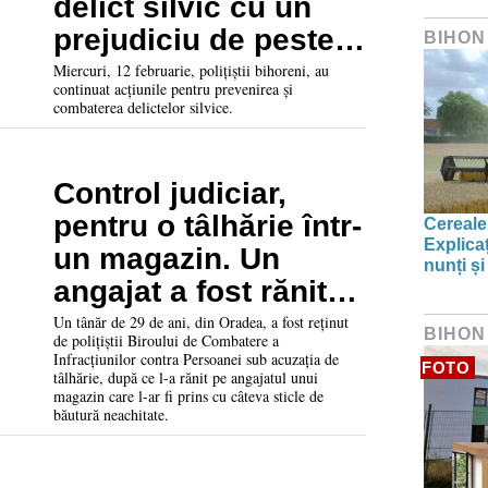
delict silvic cu un
prejudiciu de peste
BIHON
34.000 de lei
Miercuri, 12 februarie, polițiștii bihoreni, au
continuat acțiunile pentru prevenirea și
combaterea delictelor silvice.
Control judiciar,
pentru o tâlhărie într-
Cereale
Explica
un magazin. Un
nunți și
angajat a fost rănit
de un orădean care
Un tânăr de 29 de ani, din Oradea, a fost reținut
BIHON
de polițiștii Biroului de Combatere a
ar fi furat băuturi
Infracțiunilor contra Persoanei sub acuzația de
FOTO
tâlhărie, după ce l-a rănit pe angajatul unui
magazin care l-ar fi prins cu câteva sticle de
băutură neachitate.