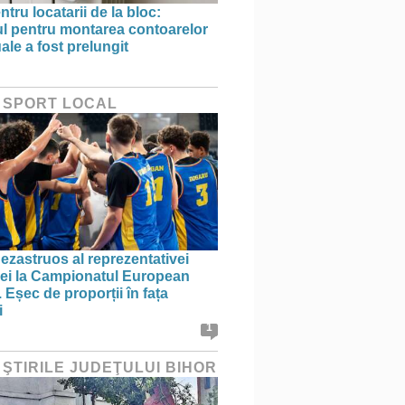
ntru locatarii de la bloc:
l pentru montarea contoarelor
ale a fost prelungit
 SPORT LOCAL
ezastruos al reprezentativei
i la Campionatul European
 Eșec de proporții în fața
i
1
 ŞTIRILE JUDEŢULUI BIHOR