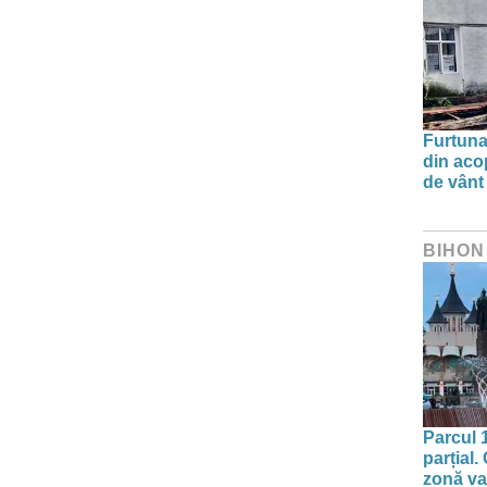
Furtuna 
din aco
de vânt
BIHON
Parcul 
parțial.
zonă va 