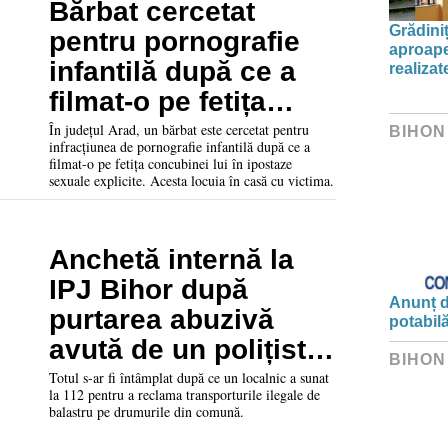
Bărbat cercetat
Grădini
pentru pornografie
aproape
infantilă după ce a
realiza
filmat-o pe fetița
concubinei lui în
În județul Arad, un bărbat este cercetat pentru
BIHON
infracțiunea de pornografie infantilă după ce a
timp ce dormea sau
filmat-o pe fetița concubinei lui în ipostaze
sexuale explicite. Acesta locuia în casă cu victima.
era la baie
Anchetă internă la
IPJ Bihor după
Anunț d
purtarea abuzivă
potabil
avută de un polițist
BIHON
în cazul unui
Totul s-ar fi întâmplat după ce un localnic a sunat
la 112 pentru a reclama transporturile ilegale de
intervenții
balastru pe drumurile din comună.