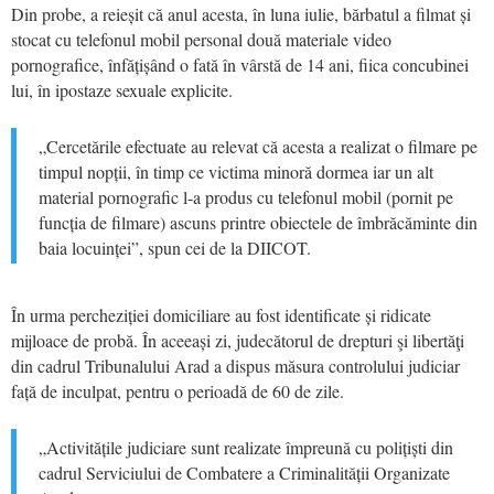
Din probe, a reieșit că anul acesta, în luna iulie, bărbatul a filmat și
stocat cu telefonul mobil personal două materiale video
pornografice, înfățișând o fată în vârstă de 14 ani, fiica concubinei
lui, în ipostaze sexuale explicite.
„Cercetările efectuate au relevat că acesta a realizat o filmare pe
timpul nopții, în timp ce victima minoră dormea iar un alt
material pornografic l-a produs cu telefonul mobil (pornit pe
funcția de filmare) ascuns printre obiectele de îmbrăcăminte din
baia locuinței”, spun cei de la DIICOT.
În urma percheziției domiciliare au fost identificate și ridicate
mijloace de probă. În aceeași zi, judecătorul de drepturi şi libertăţi
din cadrul Tribunalului Arad a dispus măsura controlului judiciar
față de inculpat, pentru o perioadă de 60 de zile.
„Activitățile judiciare sunt realizate împreună cu polițiști din
cadrul Serviciului de Combatere a Criminalității Organizate