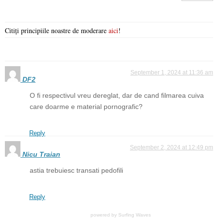
Citiți principiile noastre de moderare
aici
!
September 1, 2024 at 11:36 am
DF2
O fi respectivul vreu dereglat, dar de cand filmarea cuiva
care doarme e material pornografic?
Reply
September 2, 2024 at 12:49 pm
Nicu Traian
astia trebuiesc transati pedofili
Reply
powered by
Surfing Waves