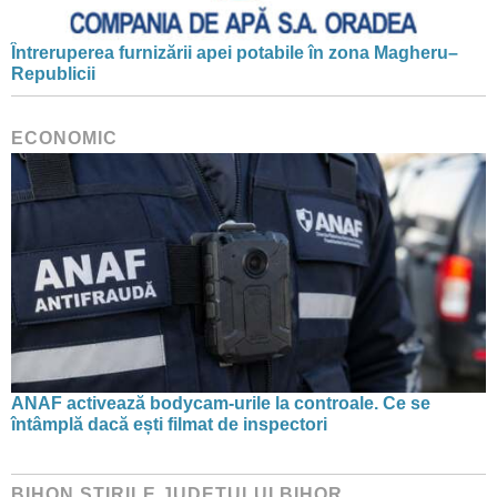
Întreruperea furnizării apei potabile în zona Magheru–
Republicii
ECONOMIC
ANAF activează bodycam-urile la controale. Ce se
întâmplă dacă ești filmat de inspectori
BIHON ŞTIRILE JUDEŢULUI BIHOR