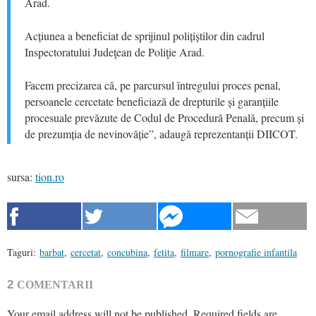
Arad.
Acțiunea a beneficiat de sprijinul polițiștilor din cadrul
Inspectoratului Judeţean de Poliţie Arad.
Facem precizarea că, pe parcursul întregului proces penal,
persoanele cercetate beneficiază de drepturile și garanțiile
procesuale prevăzute de Codul de Procedură Penală, precum și
de prezumția de nevinovăție”, adaugă reprezentanții DIICOT.
sursa:
tion.ro
Taguri:
barbat
,
cercetat
,
concubina
,
fetita
,
filmare
,
pornografie infantila
2
COMENTARII
Your email address will not be published.
Required fields are