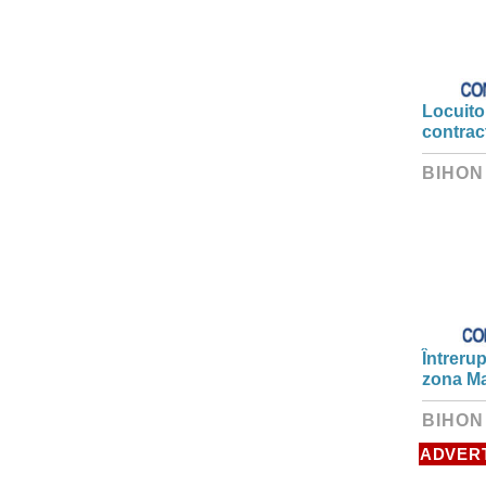
Locuitor
contrac
BIHON
Întrerup
zona Ma
BIHON
ADVER