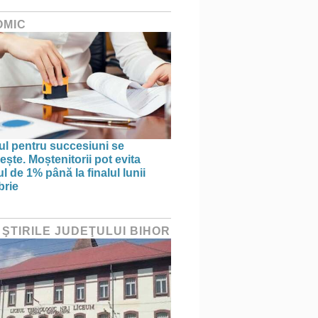
OMIC
l pentru succesiuni se
ște. Moștenitorii pot evita
l de 1% până la finalul lunii
brie
 ŞTIRILE JUDEŢULUI BIHOR