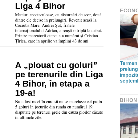
Liga 4 Bihor
ECON
Meciuri spectaculoase, cu răsturnări de scor, două
dintre ele decise în prelungiri. Revenit acasă la
Cociuba Mare, Andrei Șut, fratele
internaționalului Adrian, a reușit o triplă la debut.
Printre marcatorii etapei s-a numărat și Cristian
Țîrlea, care în aprilie va împlini 43 de ani.
A „plouat cu goluri”
Termenu
prelunge
pe terenurile din Liga
impozitu
septem
4 Bihor, în etapa a
19-a!
BIHON
Nu a fost meci în care să nu se marcheze cel puțin
5 goluri în jocurile din runda cu numărul 19,
disputate pe terenuri grele din cauza ploilor căzute
în ultimele zile.