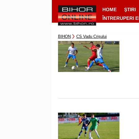
HOME
ŞTIRI
ÎNTRERUPERI 
BIHON
CS Vadu Crișului