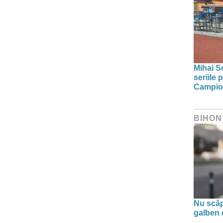
Mihai S
seriile 
Campion
BIHON
Nu scă
galben 