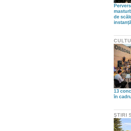
Pervers
masturba
de scăl
instanț
CULT
13 conc
în cadr
ŞTIRI