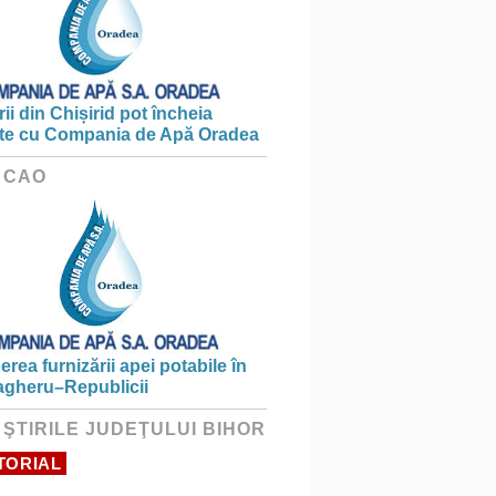
ii din Chișirid pot încheia
te cu Compania de Apă Oradea
 CAO
erea furnizării apei potabile în
gheru–Republicii
 ŞTIRILE JUDEŢULUI BIHOR
TORIAL