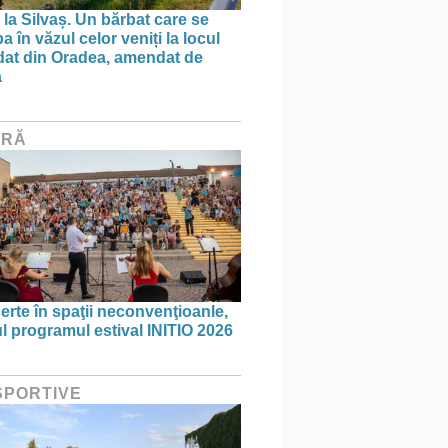
 la Silvaș. Un bărbat care se
 în văzul celor veniți la locul
dat din Oradea, amendat de
ă
URĂ
erte în spaţii neconvenţioanle,
ul programul estival INITIO 2026
 SPORTIVE