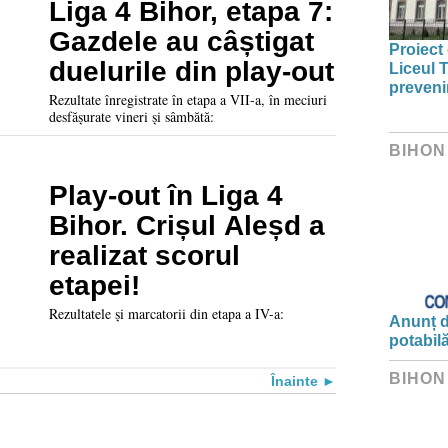
Liga 4 Bihor, etapa 7:
Gazdele au câștigat
Proiect 
duelurile din play-out
Liceul 
preveni
Rezultate înregistrate în etapa a VII-a, în meciuri
desfășurate vineri și sâmbătă:
BIHON
Play-out în Liga 4
Bihor. Crișul Aleșd a
realizat scorul
etapei!
Rezultatele și marcatorii din etapa a IV-a:
Anunț d
potabil
BIHON
Înainte