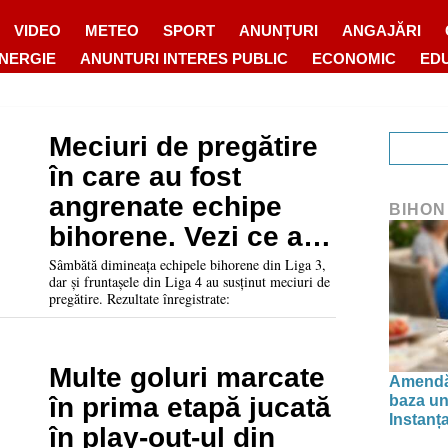
VIDEO
METEO
SPORT
ANUNȚURI
ANGAJĂRI
ENERGIE
ANUNTURI INTERES PUBLIC
ECONOMIC
ED
Meciuri de pregătire
în care au fost
angrenate echipe
BIHON
bihorene. Vezi ce au
făcut Lotus, Crișul,
Sâmbătă dimineața echipele bihorene din Liga 3,
dar și fruntașele din Liga 4 au susținut meciuri de
Bihorul Beiuș, TSA
pregătire. Rezultate înregistrate:
sau CAO
Multe goluri marcate
Amendă 
baza uno
în prima etapă jucată
Instanța
în play-out-ul din