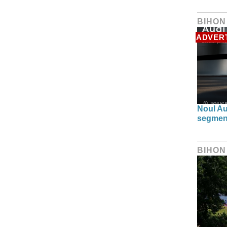
BIHON
ADVER
Noul Au
segmen
BIHON