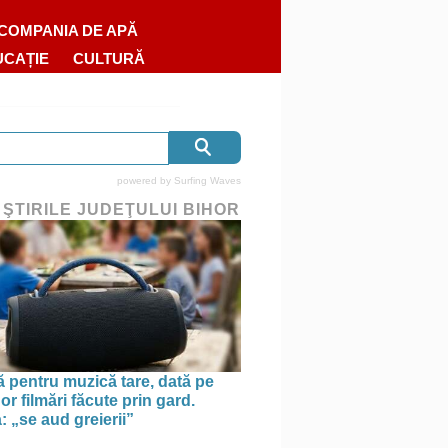
COMPANIA DE APĂ
UCAȚIE
CULTURĂ
powered by
Surfing Waves
 ŞTIRILE JUDEŢULUI BIHOR
pentru muzică tare, dată pe
r filmări făcute prin gard.
: „se aud greierii”