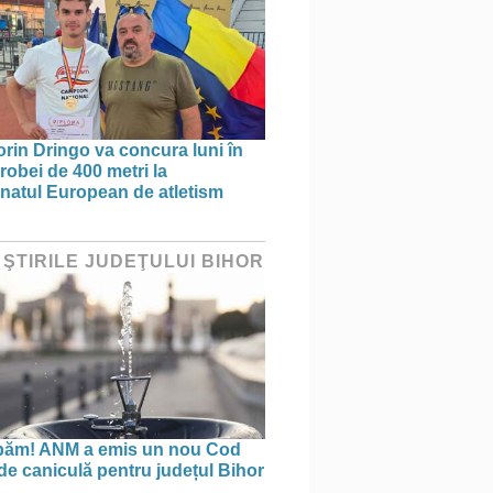
orin Dringo va concura luni în
probei de 400 metri la
atul European de atletism
 ŞTIRILE JUDEŢULUI BIHOR
păm! ANM a emis un nou Cod
de caniculă pentru județul Bihor