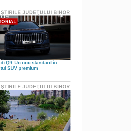
 ŞTIRILE JUDEŢULUI BIHOR
TORIAL
di Q9. Un nou standard în
tul SUV premium
 ŞTIRILE JUDEŢULUI BIHOR