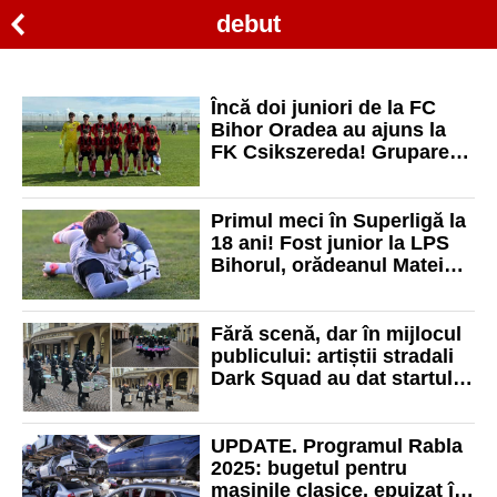
debut
Încă doi juniori de la FC
Bihor Oradea au ajuns la
FK Csikszereda! Gruparea
ciucană are 11 jucători
bihoreni în club
Primul meci în Superligă la
18 ani! Fost junior la LPS
Bihorul, orădeanul Matei
Popa a debutat la FCSB!
Fără scenă, dar în mijlocul
publicului: artiștii stradali
Dark Squad au dat startul
festivalului FestiFall
UPDATE. Programul Rabla
2025: bugetul pentru
mașinile clasice, epuizat în