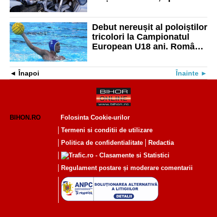
doar 13 minute
Debut nereușit al poloiștilor
tricolori la Campionatul
European U18 ani. România
a pierdut meciul cu Turcia
Înapoi
Înainte
BIHON.RO
Folosinta Cookie-urilor
Termeni si conditii de utilizare
Politica de confidentialitate
Redactia
Regulament postare și moderare comentarii