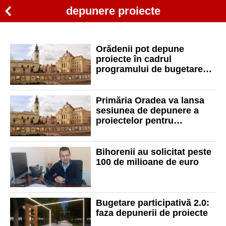
depunere proiecte
Orădenii pot depune
proiecte în cadrul
programului de bugetare
participativă. Bugetul
alocat: 1,5 milioane lei
Primăria Oradea va lansa
sesiunea de depunere a
proiectelor pentru
bugetarea participativă.
Bugetul total este de 1,5
milioane lei
Bihorenii au solicitat peste
100 de milioane de euro
Bugetare participativă 2.0:
faza depunerii de proiecte