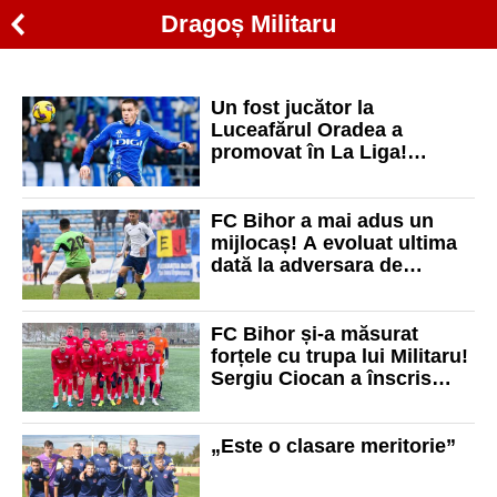
Dragoș Militaru
Un fost jucător la
Luceafărul Oradea a
promovat în La Liga!
Urmează dueluri cu FC
Barcelona și Real Madrid!
FC Bihor a mai adus un
mijlocaș! A evoluat ultima
dată la adversara de
sâmbătă a orădenilor
FC Bihor și-a măsurat
forțele cu trupa lui Militaru!
Sergiu Ciocan a înscris
împotriva fostei echipe!
„Este o clasare meritorie”