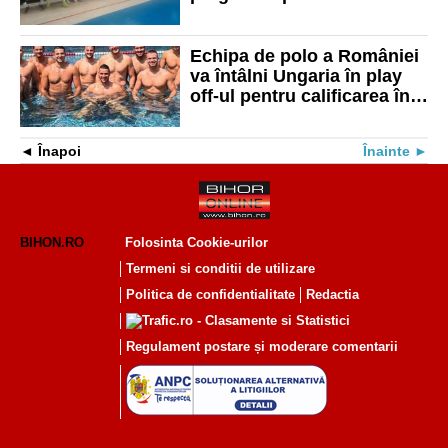
sezon
Echipa de polo a României
va întâlni Ungaria în play
off-ul pentru calificarea în
sferturile de finală ale
Campionatului Mondial
Înapoi
Înainte
BIHON.RO
Folosinta Cookie-urilor
Termeni si conditii de utilizare
Politica de confidentialitate
Redactia
Regulament postare și moderare comentarii