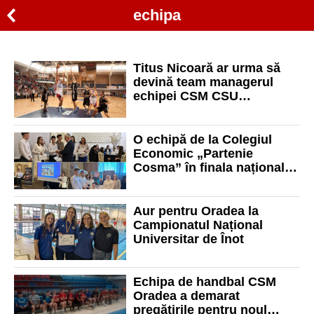
echipa
Titus Nicoară ar urma să
devină team managerul
echipei CSM CSU
Raiffeisen
O echipă de la Colegiul
Economic „Partenie
Cosma” în finala națională
Business Plan
Aur pentru Oradea la
Campionatul Național
Universitar de Înot
Echipa de handbal CSM
Oradea a demarat
pregătirile pentru noul