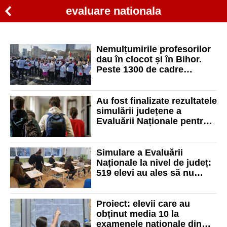
evaluare nationala
Nemulțumirile profesorilor
dau în clocot și în Bihor.
Peste 1300 de cadre
didactice vor boicota
simularea Evaluării
Naționale
Au fost finalizate rezultatele
simulării județene a
Evaluării Naționale pentru
elevii clasei a VIII-a în Bihor
Simulare a Evaluării
Naționale la nivel de județ:
519 elevi au ales să nu
participe
Proiect: elevii care au
obținut media 10 la
examenele naționale din