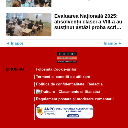
2025 vor fi premiați cu
2.000 de lei și 5.000 de lei
Evaluarea Națională 2025:
absolvenții clasei a VIII-a au
susținut astăzi proba scrisă
la Limba și literatura
română
Înapoi
Înainte
BIHON.RO
Folosinta Cookie-urilor
Termeni si conditii de utilizare
Politica de confidentialitate
Redactia
Regulament postare și moderare comentarii