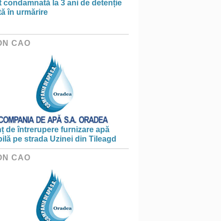
t condamnată la 3 ani de detenție
tă în urmărire
ON CAO
 de întrerupere furnizare apă
ilă pe strada Uzinei din Tileagd
ON CAO