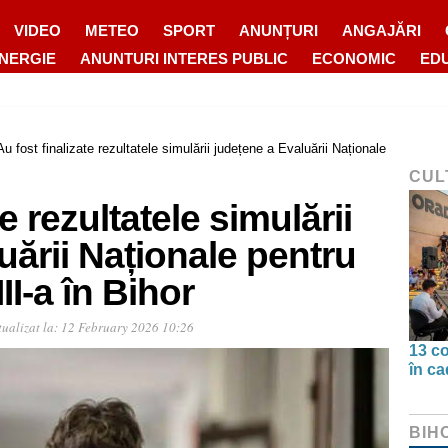
VIDEO
METEO
SPORT
ANUNȚURI
ANGAJĂRI
ENERGIE
ANUNTURI INTERES PUBLIC
ECONOMIC
ED
Au fost finalizate rezultatele simulării județene a Evaluării Naționale
CUL
e rezultatele simulării
uării Naționale pentru
III-a în Bihor
ualizat la:
12 February 2026 10:26
13 co
în ca
BIH