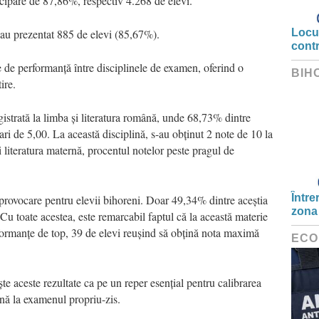
icipare de 87,86%, respectiv 4.268 de elevi.
s-au prezentat 885 de elevi (85,67%).
Locui
cont
e de performanță între disciplinele de examen, oferind o
BIH
ire.
gistrată la limba și literatura română, unde 68,73% dintre
ri de 5,00. La această disciplină, s-au obținut 2 note de 10 la
i literatura maternă, procentul notelor peste pragul de
Între
provocare pentru elevii bihoreni. Doar 49,34% dintre aceștia
zona
 Cu toate acestea, este remarcabil faptul că la această materie
formanțe de top, 39 de elevi reușind să obțină nota maximă
ECO
te aceste rezultate ca pe un reper esențial pentru calibrarea
ână la examenul propriu-zis.