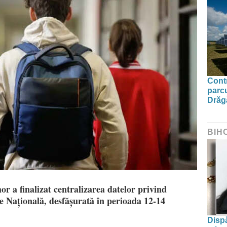
Contr
parcu
Drăg
BIH
r a finalizat centralizarea datelor privind
 Națională, desfășurată în perioada 12-14
Dispă