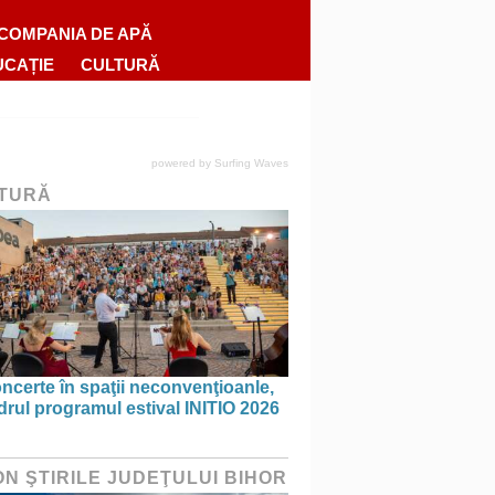
COMPANIA DE APĂ
UCAȚIE
CULTURĂ
powered by
Surfing Waves
TURĂ
ncerte în spaţii neconvenţioanle,
drul programul estival INITIO 2026
ON ŞTIRILE JUDEŢULUI BIHOR