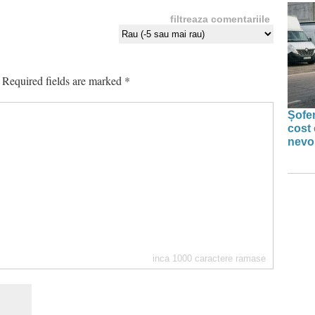
filtreaza comentariile
Required fields are marked
*
Șofer
cost 
nevoi
inca
1000
caractere ramase