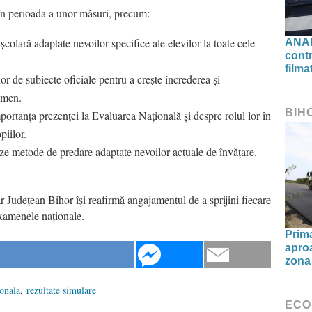
în perioada a unor măsuri, precum:
olară adaptate nevoilor specifice ale elevilor la toate cele
ANAF
contr
filma
or de subiecte oficiale pentru a crește încrederea și
amen.
BIH
portanța prezenței la Evaluarea Națională și despre rolul lor în
piilor.
zeze metode de predare adaptate nevoilor actuale de învățare.
r Județean Bihor își reafirmă angajamentul de a sprijini fiecare
examenele naționale.
Prima
aproa
zona 
ionala
,
rezultate simulare
ECO