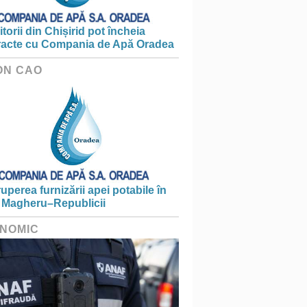
torii din Chișirid pot încheia
racte cu Compania de Apă Oradea
ON CAO
ruperea furnizării apei potabile în
 Magheru–Republicii
NOMIC