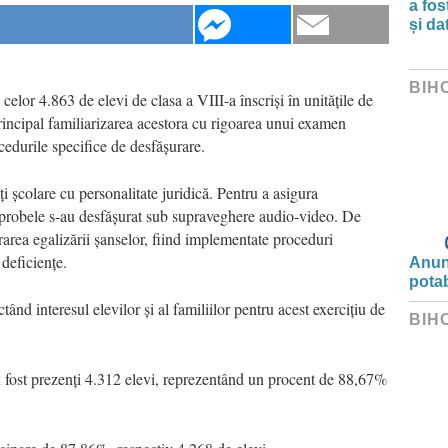
a fos
și da
BIH
celor 4.863 de elevi de clasa a VIII-a înscriși în unitățile de
rincipal familiarizarea acestora cu rigoarea unui examen
cedurile specifice de desfășurare.
i școlare cu personalitate juridică. Pentru a asigura
, probele s-au desfășurat sub supraveghere audio-video. De
rarea egalizării șanselor, fiind implementate proceduri
 deficiențe.
Anunț
potab
ctând interesul elevilor și al familiilor pentru acest exercițiu de
BIH
u fost prezenți 4.312 elevi, reprezentând un procent de 88,67%