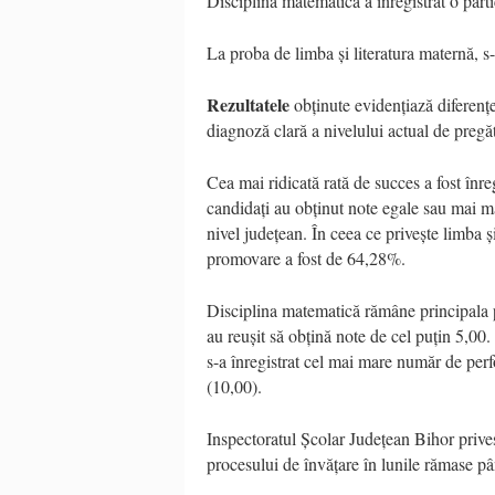
Disciplina matematică a înregistrat o part
La proba de limba și literatura maternă, 
Rezultatele
obținute evidențiază diferenț
diagnoză clară a nivelului actual de pregăt
Cea mai ridicată rată de succes a fost înre
candidați au obținut note egale sau mai ma
nivel județean. În ceea ce privește limba ș
promovare a fost de 64,28%.
Disciplina matematică rămâne principala 
au reușit să obțină note de cel puțin 5,00.
s-a înregistrat cel mai mare număr de per
(10,00).
Inspectoratul Școlar Județean Bihor priveș
procesului de învățare în lunile rămase p