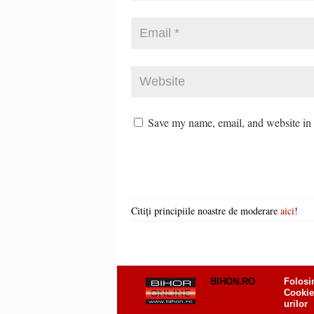
Save my name, email, and website in t
Citiți principiile noastre de moderare
aici
!
BIHON.RO
Folosi
Cookie
urilor