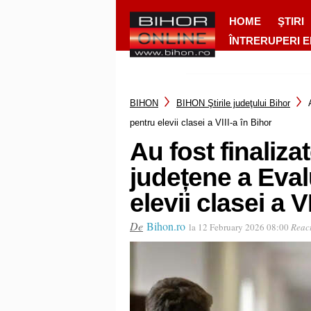
HOME
ŞTIRI
ÎNTRERUPERI 
BIHON
BIHON Ştirile judeţului Bihor
pentru elevii clasei a VIII-a în Bihor
Au fost finalizat
județene a Eval
elevii clasei a V
De
Bihon.ro
la 12 February 2026 08:00
React