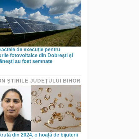
actele de execuție pentru
rile fotovoltaice din Dobrești și
ănești au fost semnate
ON ŞTIRILE JUDEŢULUI BIHOR
rută din 2024, o hoață de bijuterii