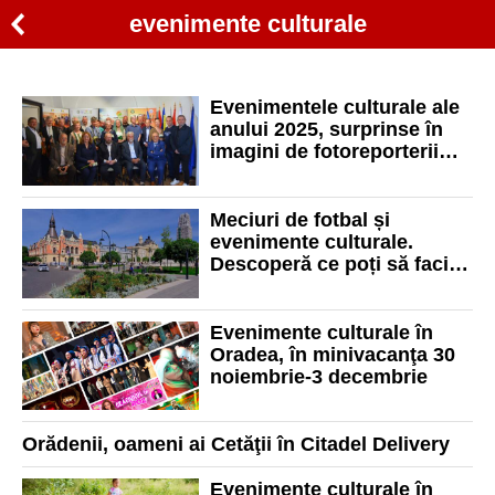
evenimente culturale
Evenimentele culturale ale
anului 2025, surprinse în
imagini de fotoreporterii
din județele Bihor și Hajdú-
Bihar
Meciuri de fotbal și
evenimente culturale.
Descoperă ce poți să faci în
acest weekend în Oradea
Evenimente culturale în
Oradea, în minivacanţa 30
noiembrie-3 decembrie
Orădenii, oameni ai Cetăţii în Citadel Delivery
Evenimente culturale în