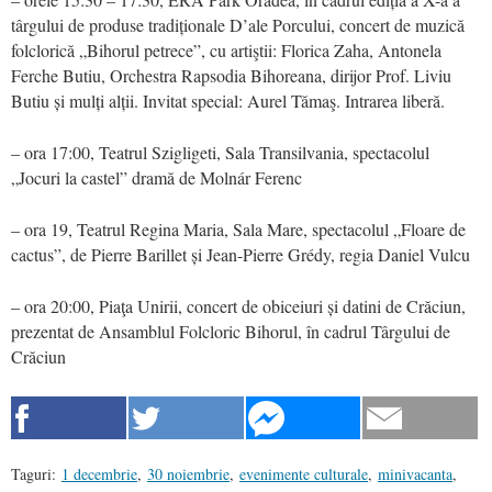
târgului de produse tradiționale D’ale Porcului, concert de muzică
folclorică „Bihorul petrece”, cu artiştii: Florica Zaha, Antonela
Ferche Butiu, Orchestra Rapsodia Bihoreana, dirijor Prof. Liviu
Butiu și mulți alții. Invitat special: Aurel Tămaş. Intrarea liberă.
– ora 17:00, Teatrul Szigligeti, Sala Transilvania, spectacolul
„Jocuri la castel” dramă de Molnár Ferenc
– ora 19, Teatrul Regina Maria, Sala Mare, spectacolul „Floare de
cactus”, de Pierre Barillet și Jean-Pierre Grédy, regia Daniel Vulcu
– ora 20:00, Piaţa Unirii, concert de obiceiuri și datini de Crăciun,
prezentat de Ansamblul Folcloric Bihorul, în cadrul Târgului de
Crăciun
Taguri:
1 decembrie
,
30 noiembrie
,
evenimente culturale
,
minivacanta
,