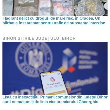
Flagrant delict cu droguri de mare risc, în Oradea. Un
bărbat a fost arestat pentru trafic de substanțe interzise
BIHON ŞTIRILE JUDEŢULUI BIHOR
Listă cu inexactități. Primarii comunelor din județul Bihor
sunt nemulțumiți de lista vicepremierului Gheorghiu