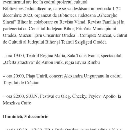
evenimentul are loc în cadrul proiectul cultural
Bibliovibes|#educultcentre, care se va desfășura în perioada 1-22
decembrie 2023, organizat de Biblioteca Județeană „Gheorghe
Șincai” Bihor în colaborare cu Revista Várad, Revista Familia și în
parteneriat cu Consiliul Județean Bihor, Primăria Municipiului
Oradea, Muzeul Țării Crișurilor Oradea – Complex Muzeal, Centrul
de Cultură al Județului Bihor și Teatrul Szigligeti Oradea
– ora 19:00, Teatrul Regina Maria, Sala Transilvania, spectacolul
„Ofertă atractivă” de Anton Fink, regia Elvira Rîmbu
– ora 20:00, Piaţa Unirii, concert Alexandra Ungureanu în cadrul
Târgului de Crăciun
– ora 22:00, S.U.N. Festival cu Oleg, Cheeky, Psylev, Apollo, la
Moszkva Caffe
Duminică, 3 decembrie
– orele 15:30 – 17:30, ERA Park Oradea, în cadrul ediția a X-a a