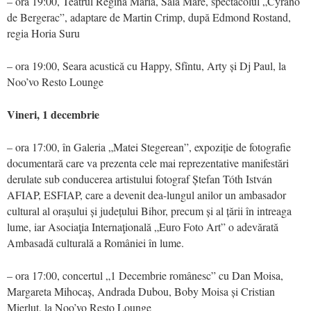
– ora 19:00, Teatrul Regina Maria, Sala Mare, spectacolul „Cyrano
de Bergerac”, adaptare de Martin Crimp, după Edmond Rostand,
regia Horia Suru
– ora 19:00, Seara acustică cu Happy, Sfîntu, Arty și Dj Paul, la
Noo’vo Resto Lounge
Vineri, 1 decembrie
– ora 17:00, în Galeria „Matei Stegerean”, expoziție de fotografie
documentară care va prezenta cele mai reprezentative manifestări
derulate sub conducerea artistului fotograf Ștefan Tóth István
AFIAP, ESFIAP, care a devenit dea-lungul anilor un ambasador
cultural al orașului și județului Bihor, precum și al țării în intreaga
lume, iar Asociaţia Internaţională „Euro Foto Art” o adevărată
Ambasadă culturală a României în lume.
– ora 17:00, concertul „1 Decembrie românesc” cu Dan Moisa,
Margareta Mihocaș, Andrada Dubou, Boby Moisa și Cristian
Mierluț, la Noo’vo Resto Lounge