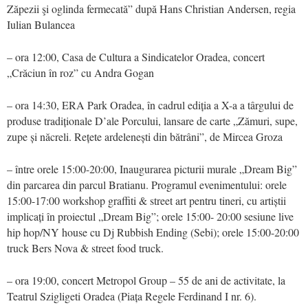
Zăpezii şi oglinda fermecată” după Hans Christian Andersen, regia
Iulian Bulancea
– ora 12:00, Casa de Cultura a Sindicatelor Oradea, concert
„Crăciun în roz” cu Andra Gogan
– ora 14:30, ERA Park Oradea, în cadrul ediția a X-a a târgului de
produse tradiționale D’ale Porcului, lansare de carte „Zămuri, supe,
zupe și năcreli. Rețete ardelenești din bătrâni”, de Mircea Groza
– între orele 15:00-20:00, Inaugurarea picturii murale „Dream Big”
din parcarea din parcul Bratianu. Programul evenimentului: orele
15:00-17:00 workshop graffiti & street art pentru tineri, cu artiștii
implicați în proiectul „Dream Big”; orele 15:00- 20:00 sesiune live
hip hop/NY house cu Dj Rubbish Ending (Sebi); orele 15:00-20:00
truck Bers Nova & street food truck.
– ora 19:00, concert Metropol Group – 55 de ani de activitate, la
Teatrul Szigligeti Oradea (Piața Regele Ferdinand I nr. 6).