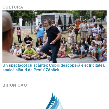
CULTURĂ
Un spectacol cu scântei: Copiii descoperă electricitatea
statică alături de Profu' Zăpăcit
BIHON CAO