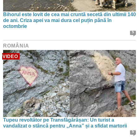
Bihorul este lovit de cea mai cruntă secetă din ultimii 140
de ani. Criza apei va mai dura cel puțin până în
octombrie
5
ROMÂNIA
VIDEO
Tupeu revoltător pe Transfăgărășan: Un turist a
vandalizat o stâncă pentru „Anna” și a sfidat martorii
5