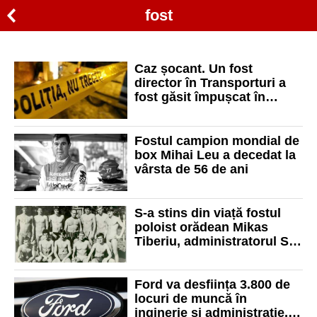
fost
Caz șocant. Un fost
director în Transporturi a
fost găsit împușcat în
cimitir
Fostul campion mondial de
box Mihai Leu a decedat la
vârsta de 56 de ani
S-a stins din viață fostul
poloist orădean Mikas
Tiberiu, administratorul SC
Arena România
Ford va desființa 3.800 de
locuri de muncă în
inginerie și administrație, în