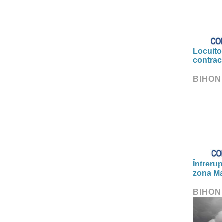
Locuitor
contrac
BIHON
Întrerup
zona Ma
BIHON