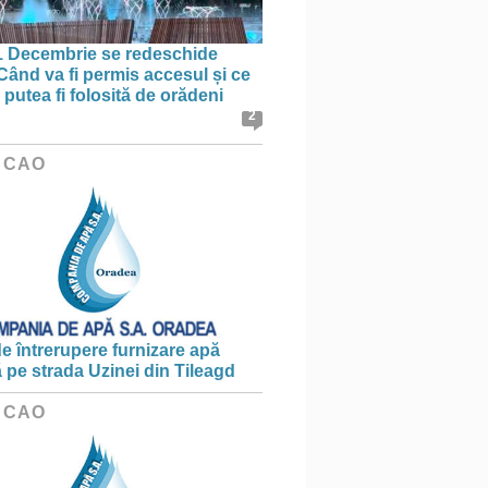
1 Decembrie se redeschide
 Când va fi permis accesul și ce
putea fi folosită de orădeni
2
 CAO
e întrerupere furnizare apă
ă pe strada Uzinei din Tileagd
 CAO