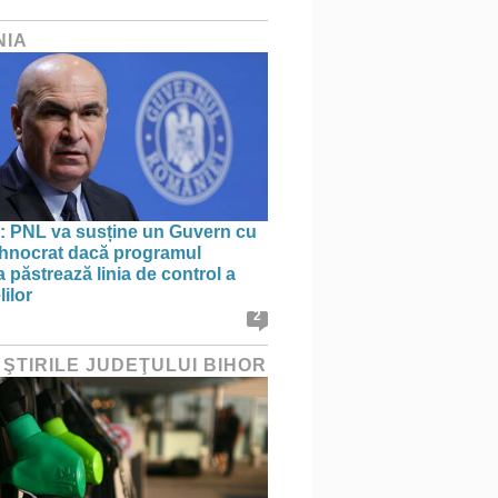
NIA
: PNL va susține un Guvern cu
tehnocrat dacă programul
 păstrează linia de control a
lilor
2
 ŞTIRILE JUDEŢULUI BIHOR