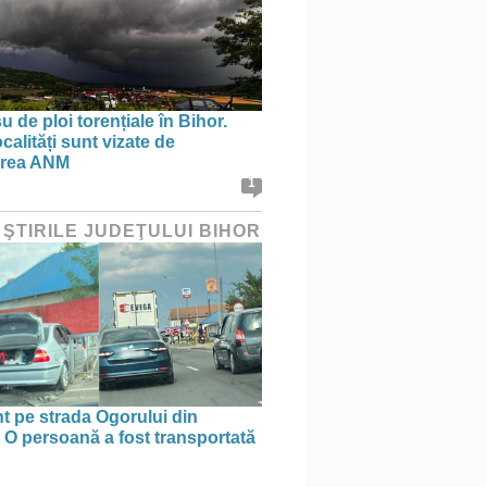
 de ploi torențiale în Bihor.
calități sunt vizate de
area ANM
1
 ŞTIRILE JUDEŢULUI BIHOR
t pe strada Ogorului din
 O persoană a fost transportată