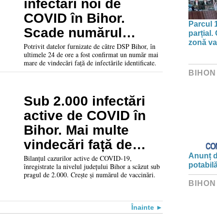
infectări noi de
COVID în Bihor.
Parcul 
Scade numărul
parțial.
zonă va 
persoanelor
Potrivit datelor furnizate de către DSP Bihor, în
ultimele 24 de ore a fost confirmat un număr mai
carantinate și izolate
mare de vindecări față de infectările identificate.
BIHON
Sub 2.000 infectări
active de COVID în
Bihor. Mai multe
vindecări față de
cazurile raportate
Anunț d
Bilanțul cazurilor active de COVID-19,
potabil
înregistrate la nivelul județului Bihor a scăzut sub
pragul de 2.000. Crește și numărul de vaccinări.
BIHON
Înainte