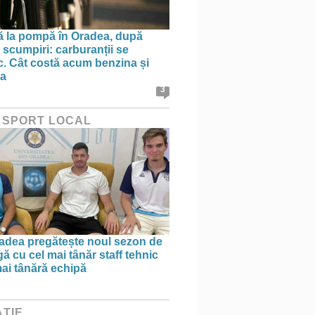
ă la pompă în Oradea, după
 scumpiri: carburanții se
sc. Cât costă acum benzina și
na
3
 SPORT LOCAL
dea pregătește noul sezon de
ă cu cel mai tânăr staff tehnic
mai tânără echipă
ȚIE