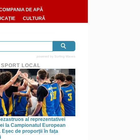
COMPANIA DE APĂ
UCAȚIE
CULTURĂ
powered by
Surfing Waves
 SPORT LOCAL
ezastruos al reprezentativei
i la Campionatul European
 Eșec de proporții în fața
i