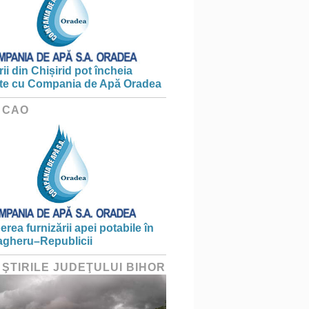
ii din Chișirid pot încheia
te cu Compania de Apă Oradea
 CAO
erea furnizării apei potabile în
gheru–Republicii
 ŞTIRILE JUDEŢULUI BIHOR