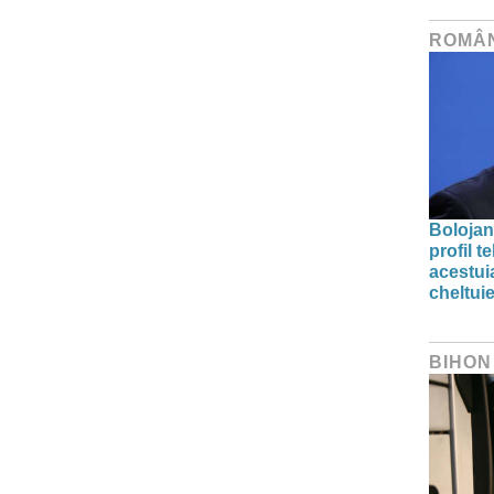
ROMÂ
Bolojan
profil 
acestuia
cheltuie
BIHON