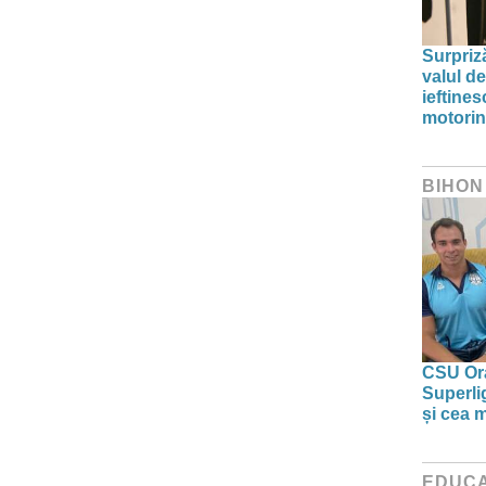
Surpriz
valul de
ieftine
motori
BIHON
CSU Ora
Superlig
și cea 
EDUCA