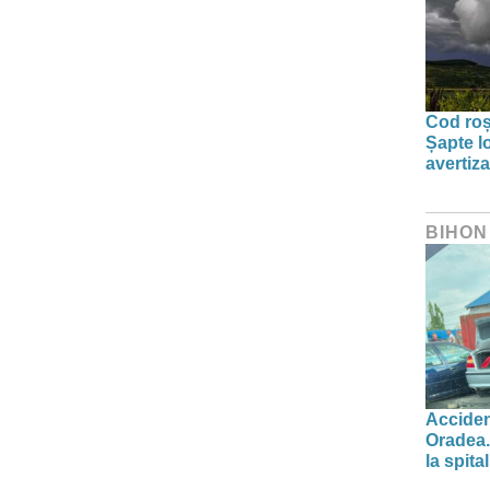
Cod roșu
Șapte lo
avertiz
BIHON
Acciden
Oradea.
la spital