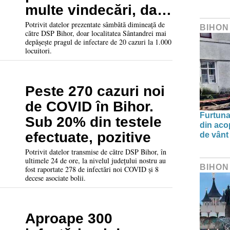
multe vindecări, dar
și 9 decese asociate
Potrivit datelor prezentate sâmbătă dimineață de
BIHON
către DSP Bihor, doar localitatea Sântandrei mai
bolii
depășește pragul de infectare de 20 cazuri la 1.000
locuitori.
Peste 270 cazuri noi
de COVID în Bihor.
Furtuna 
Sub 20% din testele
din aco
efectuate, pozitive
de vânt
Potrivit datelor transmise de către DSP Bihor, în
ultimele 24 de ore, la nivelul județului nostru au
BIHON
fost raportate 278 de infectări noi COVID și 8
decese asociate bolii.
Aproape 300