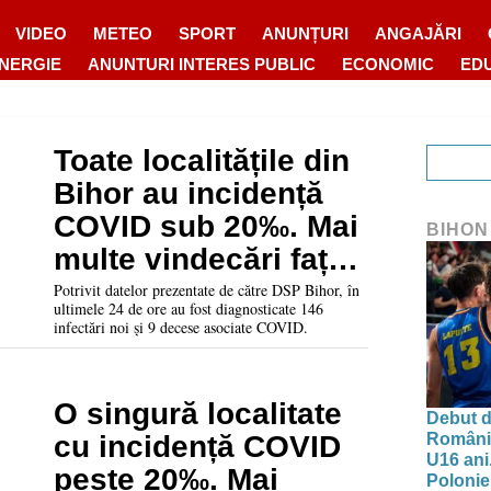
VIDEO
METEO
SPORT
ANUNȚURI
ANGAJĂRI
ENERGIE
ANUNTURI INTERES PUBLIC
ECONOMIC
ED
Toate localitățile din
Bihor au incidență
COVID sub 20‰. Mai
BIHON
multe vindecări față
de cazurile raportate
Potrivit datelor prezentate de către DSP Bihor, în
ultimele 24 de ore au fost diagnosticate 146
infectări noi și 9 decese asociate COVID.
O singură localitate
Debut d
Românie
cu incidență COVID
U16 ani.
peste 20‰. Mai
Polonie